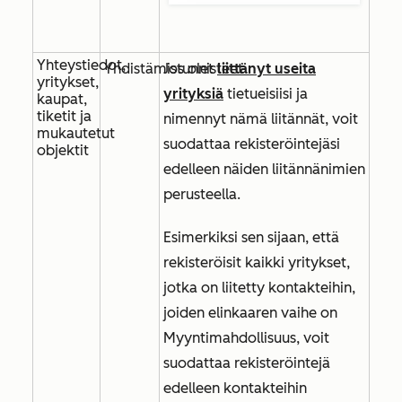
Yhteystiedot,
Yhdistämistunnisteet
Jos olet
liittänyt useita
yritykset,
yrityksiä
tietueisiisi ja
kaupat,
tiketit ja
nimennyt nämä liitännät, voit
mukautetut
suodattaa rekisteröintejäsi
objektit
edelleen näiden liitännänimien
perusteella.
Esimerkiksi sen sijaan, että
rekisteröisit kaikki yritykset,
jotka on liitetty kontakteihin,
joiden
elinkaaren vaihe
on
Myyntimahdollisuus, voit
suodattaa rekisteröintejä
edelleen kontakteihin