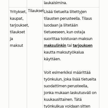
laukaisimina.
Tilaukset
Yritykset,
Lisää tietueita liitettyjen
kaupat,
tilausten perusteella. Tilaus
tarjoukset,
luodaan ja liitetään
tilaukset
tietueeseen, kun ostaja
ja
suorittaa toistuvan maksun
maksut
maksulinkin
tai
tarjouksen
kautta maksutyökalua
käyttäen.
Voit esimerkiksi määrittää
työnkulun, joka lisää tietueita
suodattimen perusteella,
jonka
mukaan laskutusväli on
kuukausittainen
. Tätä
työnkulkua voidaan sitten