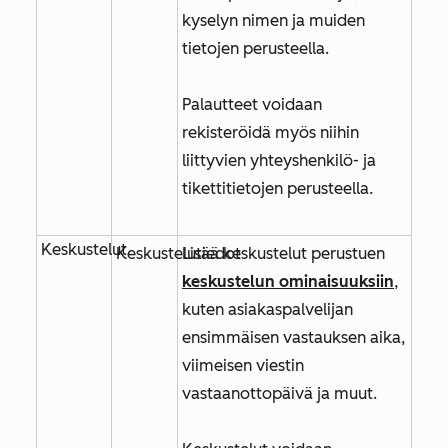
kyselyn nimen
ja muiden
tietojen perusteella.
Palautteet voidaan
rekisteröidä myös niihin
liittyvien yhteyshenkilö- ja
tikettitietojen perusteella.
Keskustelut
Keskustelutiedot
Lisää keskustelut perustuen
keskustelun ominaisuuksiin
,
kuten
asiakaspalvelijan
ensimmäisen vastauksen aika
,
viimeisen viestin
vastaanottopäivä
ja muut.