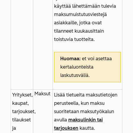
käyttää lähettämään tulevia
maksumuistutusviestejä
asiakkaille, jotka ovat
tilanneet kuukausittain
toistuvia tuotteita.
Huomaa:
et voi asettaa
kertaluonteista
laskutusväliä.
Maksut
Yritykset,
Lisää tietueita maksutietojen
kaupat,
perusteella, kun maksu
tarjoukset,
suoritetaan maksutyökalun
tilaukset
avulla
maksulinkin tai
ja
tarjouksen
kautta.