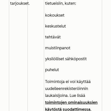
tarjoukset.
tietueisiin, kuten:
kokoukset
keskustelut
tehtävät
muistiinpanot
yksilölliset sähköpostit
puhelut
Toimintoja ei voi käyttää
uudelleenrekisteröinnin
laukaisijoina. Lue lisää
toimintojen ominaisuuksien
käytöstä suodattimessa
.