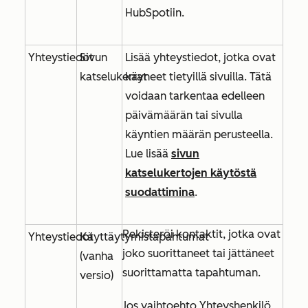
HubSpotiin.
Yhteystiedot
Sivun
Lisää yhteystiedot, jotka ovat
katselukerrat
käyneet tietyillä sivuilla. Tätä
voidaan tarkentaa edelleen
päivämäärän tai sivulla
käyntien määrän perusteella.
Lue lisää
sivun
katselukertojen käytöstä
suodattimina
.
Rekisteröi kontaktit, jotka ovat
Yhteystiedot
Käyttäytymistapahtumat
joko suorittaneet tai jättäneet
(vanha
suorittamatta tapahtuman.
versio)
Jos vaihtoehto
Yhteyshenkilö