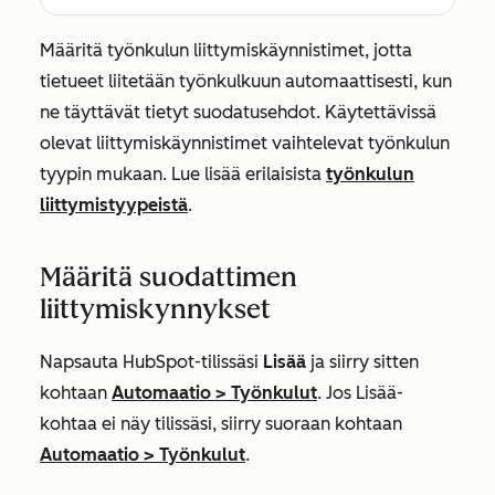
Määritä työnkulun liittymiskäynnistimet, jotta
tietueet liitetään työnkulkuun automaattisesti, kun
ne täyttävät tietyt suodatusehdot. Käytettävissä
olevat liittymiskäynnistimet vaihtelevat työnkulun
tyypin mukaan. Lue lisää erilaisista
työnkulun
liittymistyypeistä
.
Määritä suodattimen
liittymiskynnykset
Napsauta HubSpot-tilissäsi
Lisää
ja siirry sitten
kohtaan
Automaatio
>
Työnkulut
. Jos
Lisää
-
kohtaa ei näy tilissäsi, siirry suoraan kohtaan
Automaatio
>
Työnkulut
.