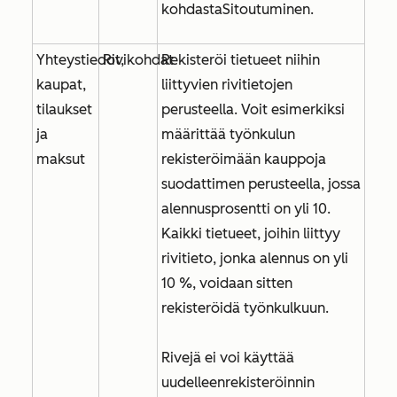
kohdasta
Sitoutuminen
.
Yhteystiedot,
Rivikohdat
Rekisteröi tietueet niihin
kaupat,
liittyvien rivitietojen
tilaukset
perusteella. Voit esimerkiksi
ja
määrittää työnkulun
maksut
rekisteröimään kauppoja
suodattimen perusteella, jossa
alennusprosentti on yli 10
.
Kaikki tietueet, joihin liittyy
rivitieto, jonka alennus on yli
10 %, voidaan sitten
rekisteröidä työnkulkuun.
Rivejä ei voi käyttää
uudelleenrekisteröinnin