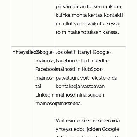
päivämäärän tai sen mukaan,
kuinka monta kertaa kontakti
on ollut vuorovaikutuksessa
toimintakehotuksen kanssa.
Yhteystiedot
Google-
Jos olet liittänyt Google-,
mainos-,
Facebook- tai LinkedIn-
Facebook-
mainostilin HubSpot-
mainos-
palveluun, voit rekisteröidä
tai
kontakteja vastaavan
LinkedIn-
mainosominaisuuden
mainosominaisuus
perusteella.
Voit esimerkiksi rekisteröidä
yhteystiedot, joiden
Google