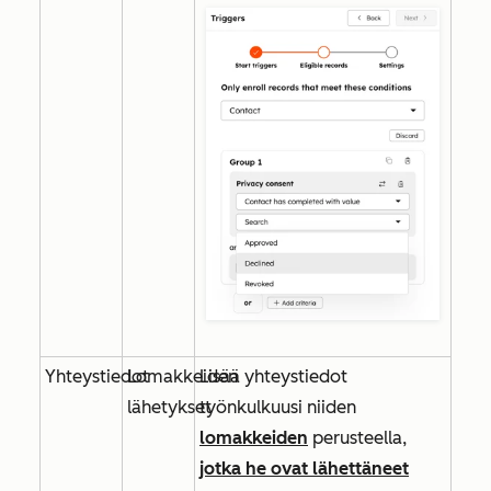
Yhteystiedot
Lomakkeiden
Lisää yhteystiedot
lähetykset
työnkulkuusi niiden
lomakkeiden
perusteella,
jotka he ovat lähettäneet