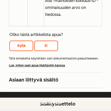
Ads -mainoksen klikkaus-ID
-
ominaisuuden arvo
on
tiedossa
.
Oliko tästä artikkelista apua?
Kyllä
Ei
Tätä lomaketta käytetään vain dokumentaation palautteeseen.
Lue, miten saat apua HubSpotin kanssa
.
Asiaan liittyvä sisältö
Lailliset asiat
Sisällysluettelo