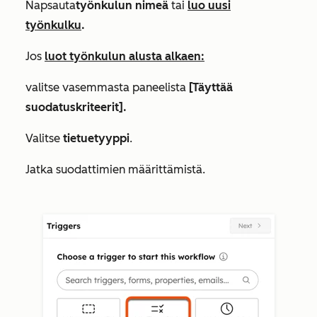
Napsauta
työnkulun nimeä
tai
luo uusi
työnkulku
.
Jos
luot työnkulun alusta alkaen:
valitse vasemmasta paneelista
[Täyttää
suodatuskriteerit].
Valitse
tietuetyyppi
.
Jatka suodattimien määrittämistä.