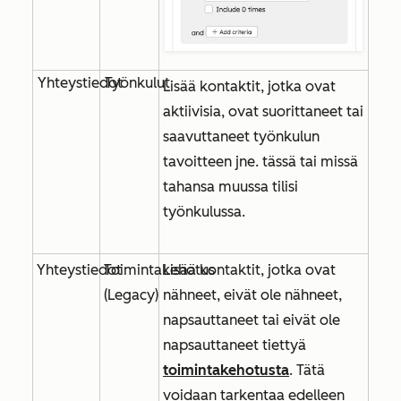
Yhteystiedot
Työnkulut
Lisää kontaktit, jotka ovat
aktiivisia, ovat suorittaneet tai
saavuttaneet työnkulun
tavoitteen jne. tässä tai missä
tahansa muussa tilisi
työnkulussa.
Yhteystiedot
Toimintakehotus
Lisää kontaktit, jotka ovat
(Legacy)
nähneet, eivät ole nähneet,
napsauttaneet tai eivät ole
napsauttaneet tiettyä
toimintakehotusta
. Tätä
voidaan tarkentaa edelleen