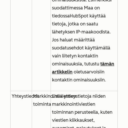
suodattimessa Maa on
tiedossa
HubSpot käyttää
tietoja, jotka on saatu
lähetyksen IP-maakoodista.
Jos haluat määrittää
suodatusehdot käyttämällä
vain liitetyn kontaktin
ominaisuuksia, tutustu
tämän
artikkelin
oletusarvoisiin
kontaktin ominaisuuksiin.
Yhteystiedot
Markkinointiviestien
Lisää yhteystietoja niiden
toiminta
markkinointiviestien
toiminnan perusteella, kuten
viestien klikkaukset,