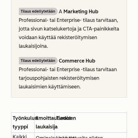
A
Marketing Hub
Tilaus edellytetään
Professional- tai
Enterprise-
tilaus tarvitaan,
jotta sivun katselukertoja ja CTA-painikkeita
voidaan käyttää rekisteröitymisen
laukaisijoina.
Commerce Hub
Tilaus edellytetään
Professional- tai
Enterprise
-tilaus tarvitaan
tarjouspohjaisten rekisteröitymisen
laukaisimien käyttämiseen.
Työnkulun
Ilmoittautumisen
Tiedot
tyyppi
laukaisija
Kaikki