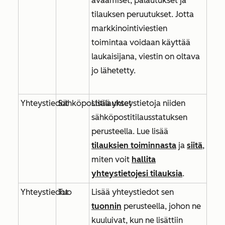
avaamiset, palautukset ja
tilauksen peruutukset. Jotta
markkinointiviestien
toimintaa voidaan käyttää
laukaisijana, viestin on oltava
jo lähetetty.
Yhteystiedot
Sähköpostitilaukset
Lisää yhteystietoja niiden
sähköpostitilausstatuksen
perusteella. Lue lisää
tilauksien toiminnasta
ja
siitä
,
miten voit
hallita
yhteystietojesi tilauksia
.
Yhteystiedot
Tuo
Lisää yhteystiedot sen
tuonnin
perusteella, johon ne
kuuluivat, kun ne lisättiin