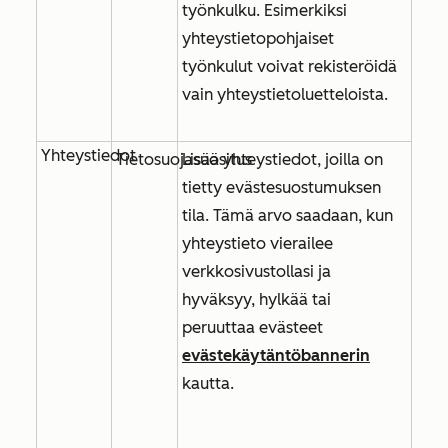
työnkulku. Esimerkiksi
yhteystietopohjaiset
työnkulut voivat rekisteröidä
vain yhteystietoluetteloista.
Yhteystiedot
Tietosuojasuositus
Lisää yhteystiedot, joilla on
tietty evästesuostumuksen
tila. Tämä arvo saadaan, kun
yhteystieto vierailee
verkkosivustollasi ja
hyväksyy, hylkää tai
peruuttaa evästeet
evästekäytäntöbannerin
kautta.