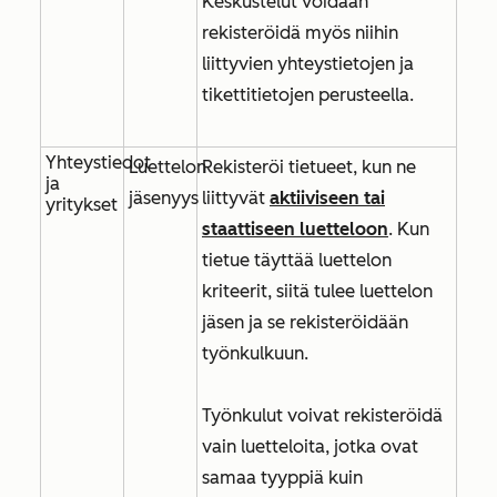
Keskustelut voidaan
rekisteröidä myös niihin
liittyvien yhteystietojen ja
tikettitietojen perusteella.
Yhteystiedot
Luettelon
Rekisteröi tietueet, kun ne
ja
jäsenyys
liittyvät
aktiiviseen tai
yritykset
staattiseen luetteloon
. Kun
tietue täyttää luettelon
kriteerit, siitä tulee luettelon
jäsen ja se rekisteröidään
työnkulkuun.
Työnkulut voivat rekisteröidä
vain luetteloita, jotka ovat
samaa tyyppiä kuin