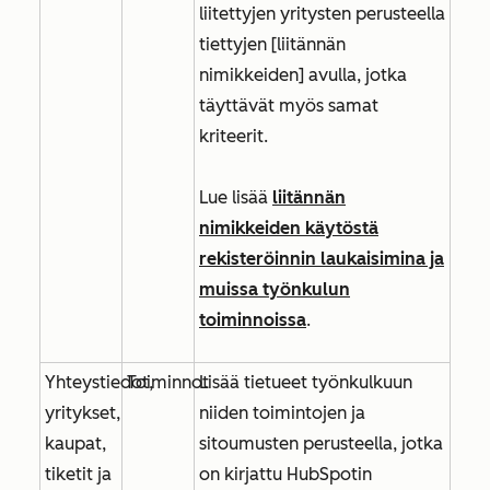
liitettyjen yritysten perusteella
tiettyjen
[liitännän
nimikkeiden]
avulla, jotka
täyttävät myös samat
kriteerit.
Lue lisää
liitännän
nimikkeiden käytöstä
rekisteröinnin laukaisimina ja
muissa työnkulun
toiminnoissa
.
Yhteystiedot,
Toiminnot
Lisää tietueet työnkulkuun
yritykset,
niiden toimintojen ja
kaupat,
sitoumusten perusteella, jotka
tiketit ja
on kirjattu HubSpotin