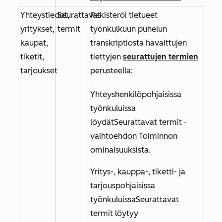
Yhteystiedot,
Seurattavat
Rekisteröi tietueet
yritykset,
termit
työnkulkuun puhelun
kaupat,
transkriptiosta havaittujen
tiketit,
tiettyjen
seurattujen termien
tarjoukset
perusteella:
Yhteyshenkilöpohjaisissa
työnkuluissa
löydät
Seurattavat termit
-
vaihtoehdon
Toiminnon
ominaisuuksista
.
Yritys-, kauppa-, tiketti- ja
tarjouspohjaisissa
työnkuluissa
Seurattavat
termit
löytyy