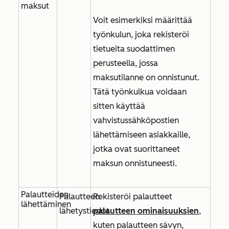
maksut
Voit esimerkiksi määrittää
työnkulun, joka rekisteröi
tietueita suodattimen
perusteella, jossa
maksutilanne on onnistunut
.
Tätä työnkulkua voidaan
sitten käyttää
vahvistussähköpostien
lähettämiseen asiakkaille,
jotka ovat suorittaneet
maksun onnistuneesti.
Palautteiden
Palautteen
Rekisteröi palautteet
lähettäminen
lähetystiedot
palautteen ominaisuuksien
,
kuten
palautteen sävyn
,