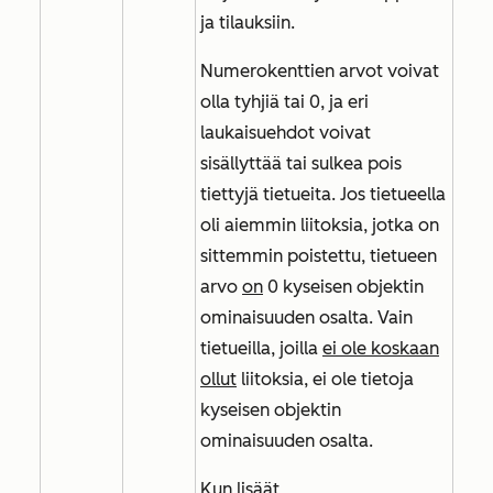
ja tilauksiin.
Numerokenttien arvot voivat
olla tyhjiä tai 0, ja eri
laukaisuehdot voivat
sisällyttää tai sulkea pois
tiettyjä tietueita. Jos tietueella
oli aiemmin liitoksia, jotka on
sittemmin poistettu, tietueen
arvo
on
0
kyseisen objektin
ominaisuuden osalta. Vain
tietueilla, joilla
ei ole koskaan
ollut
liitoksia, ei ole tietoja
kyseisen objektin
ominaisuuden osalta.
Kun lisäät