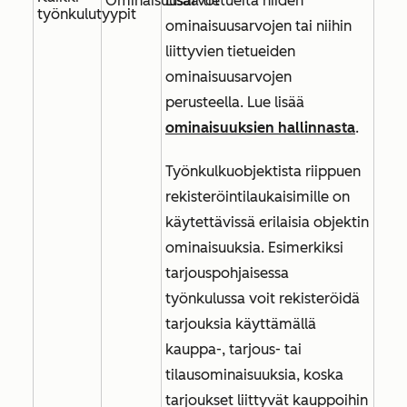
Ominaisuusarvot
Lisää tietueita niiden
työnkulutyypit
ominaisuusarvojen tai niihin
liittyvien tietueiden
ominaisuusarvojen
perusteella. Lue lisää
ominaisuuksien hallinnasta
.
Työnkulkuobjektista riippuen
rekisteröintilaukaisimille on
käytettävissä erilaisia objektin
ominaisuuksia. Esimerkiksi
tarjouspohjaisessa
työnkulussa voit rekisteröidä
tarjouksia käyttämällä
kauppa-, tarjous- tai
tilausominaisuuksia, koska
tarjoukset liittyvät kauppoihin