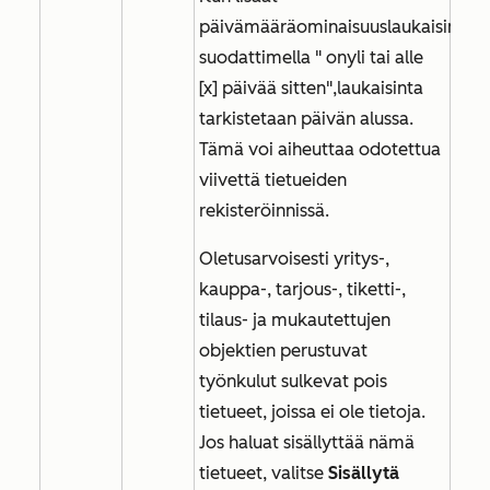
päivämääräominaisuuslaukaisimen
suodattimella "
on
yli tai
alle
[x] päivää sitten",
laukaisinta
tarkistetaan päivän alussa.
Tämä voi aiheuttaa odotettua
viivettä tietueiden
rekisteröinnissä.
Oletusarvoisesti yritys-,
kauppa-, tarjous-, tiketti-,
tilaus- ja mukautettujen
objektien perustuvat
työnkulut sulkevat pois
tietueet, joissa ei ole tietoja.
Jos haluat sisällyttää nämä
tietueet, valitse
Sisällytä