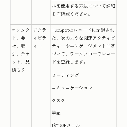
ルを使用する
方法について詳細
をご確認ください。
コンタク
アクテ
HubSpotのレコードに記録され
ト、会
ィビテ
た、次のような関連アクティビ
社、取
ィー
ティーやエンゲージメントに基
引、チケ
づいて、ワークフローでレコー
ット、見
ドを登録します。
積もり
ミーティング
コミュニケーション
タスク
筆記
1対1のEメール