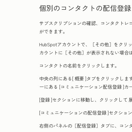
個別のコンタクトの配信登録
サブスクリプションの確認、コンタクトレ
ができます。
HubSpotアカウントで、
［その他］をクリ
カウントに
［その他］が表示されない場合
コンタクトの
名前
をクリックします。
中央の列にある[
概要
]タブをクリックしま
ーにある
[コミュニケーション配信登録
]カ
[登録
]セクションに移動し、クリックして
[コミュニケーションの配信登録
]セクション
右側のパネルの
［配信登録］タブに、コン