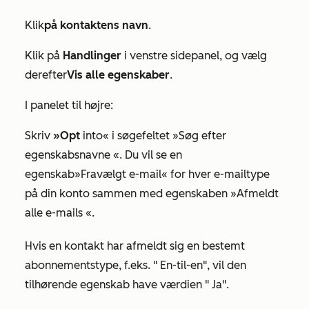
Klik
på kontaktens navn
.
Klik på
Handlinger
i venstre sidepanel, og vælg
derefter
Vis alle egenskaber
.
I panelet til højre:
Skriv
»Opt
into« i søgefeltet
»Søg efter
egenskabsnavne
«. Du vil se en
egenskab
»Fravælgt e-mail«
for hver e-mailtype
på din konto sammen med egenskaben
»Afmeldt
alle e-mails
«.
Hvis en kontakt har afmeldt sig en bestemt
abonnementstype, f.eks. "
En-til-en
", vil den
tilhørende egenskab have værdien "
Ja
".