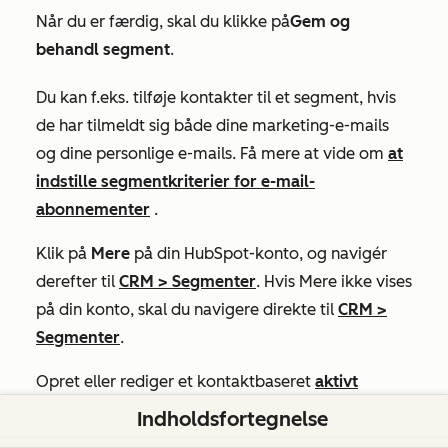
Når du er færdig, skal du klikke på
Gem og
behandl segment
.
Du kan f.eks. tilføje kontakter til et segment, hvis
de har tilmeldt sig både dine marketing-e-mails
og dine personlige e-mails. Få mere at vide om
at
indstille segmentkriterier for e-mail-
abonnementer
.
Klik på
Mere
på din HubSpot-konto, og navigér
derefter til
CRM
>
Segmenter
. Hvis
Mere
ikke vises
på din konto, skal du navigere direkte til
CRM
>
Segmenter
.
Opret eller rediger et kontaktbaseret
aktivt
segment
.
Indholdsfortegnelse