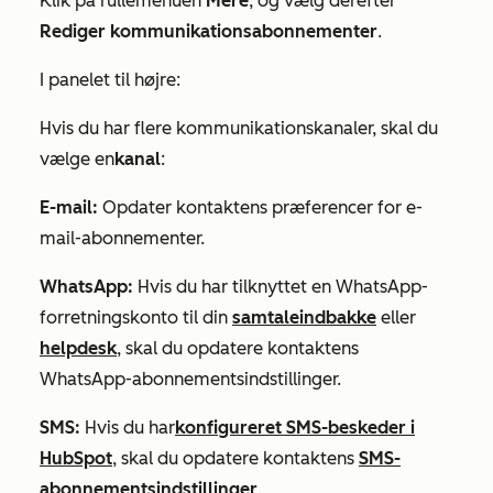
Klik på rullemenuen
Mere
, og vælg derefter
Rediger kommunikationsabonnementer
.
I panelet til højre:
Hvis du har flere kommunikationskanaler, skal du
vælge en
kanal
:
E-mail:
Opdater kontaktens præferencer for e-
mail-abonnementer.
WhatsApp:
Hvis du har tilknyttet en WhatsApp-
forretningskonto til din
samtaleindbakke
eller
helpdesk
, skal du opdatere kontaktens
WhatsApp-abonnementsindstillinger.
SMS:
Hvis du har
konfigureret SMS-beskeder i
HubSpot
, skal du opdatere kontaktens
SMS-
abonnementsindstillinger
.