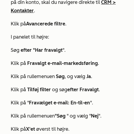
på din konto, skal du navigere direkte til
CRM
>
Kontakter
.
Klik på
Avancerede filtre
.
I panelet til højre:
Søg
efter "Har fravalgt
".
Klik på
Fravalgt e-mail-markedsføring
.
Klik på rullemenuen
Søg
, og vælg
Ja
.
Klik på
Tilføj filter
og søg
efter Fravalgt
.
Klik på "
Fravælget e-mail: En-til-en
".
Klik på rullemenuen
"Søg
" og vælg "
Nej
".
Klik på
X'et
øverst til højre.