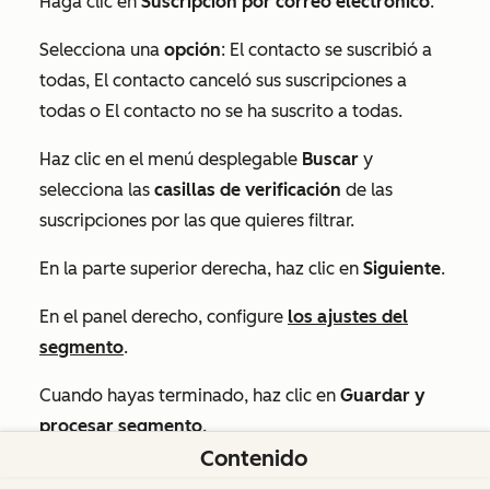
Haga clic en
Suscripción por correo electrónico
.
Selecciona una
opción
: El
contacto se suscribió a
todas
,
El contacto canceló sus suscripciones a
todas
o
El contacto no se ha suscrito a todas
.
Haz clic en el menú desplegable
Buscar
y
selecciona las
casillas de verificación
de las
suscripciones por las que quieres filtrar.
En la parte superior derecha, haz clic en
Siguiente
.
En el panel derecho, configure
los ajustes del
segmento
.
Cuando hayas terminado, haz clic en
Guardar y
procesar segmento
.
Contenido
Por ejemplo, puede añadir contactos a un