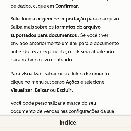
de
dados
, clique em
Confirmar
.
Selecione a
origem de importação
para o arquivo.
Saiba mais sobre os
formatos de arquivo
suportados para documentos
. Se você tiver
enviado anteriormente um link para o documento
antes do recarregamento, o link será atualizado
para exibir o novo conteúdo.
Para visualizar, baixar ou excluir o documento,
clique no menu suspenso
Ações
e selecione
Visualizar
,
Baixar
ou
Excluir
.
Você pode personalizar a marca do seu
documento de vendas nas configurações da sua
conta. Saiba como
editar o logotipo da empresa,
Índice
as informações da empresa e as cores padrão