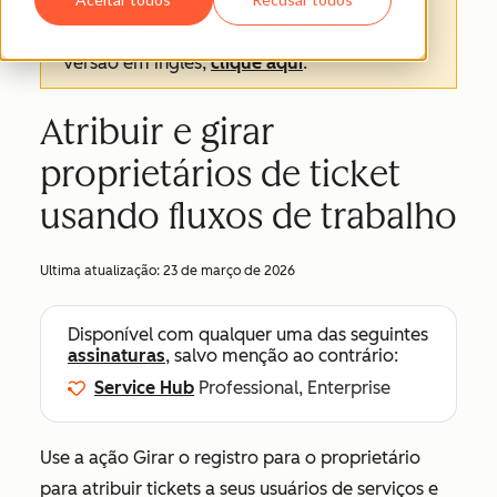
texto oficial é a versão em inglês e sempre
será o texto mais atualizado. Para ver a
versão em inglês,
clique aqui
.
Atribuir e girar
proprietários de ticket
usando fluxos de trabalho
Ultima atualização:
23 de março de 2026
Disponível com qualquer uma das seguintes
assinaturas
, salvo menção ao contrário:
Service Hub
Professional, Enterprise
Use a ação
Girar o
registro
para o proprietário
para atribuir tickets a seus usuários de serviços e