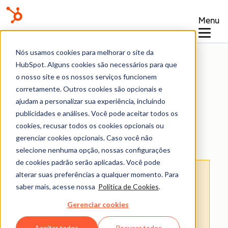
Menu
Nós usamos cookies para melhorar o site da
Central de conhecimento
HubSpot. Alguns cookies são necessários para que
o nosso site e os nossos serviços funcionem
corretamente. Outros cookies são opcionais e
ajudam a personalizar sua experiência, incluindo
publicidades e análises. Você pode aceitar todos os
cookies, recusar todos os cookies opcionais ou
Fluxos de trabalho
gerenciar cookies opcionais. Caso você não
selecione nenhuma opção, nossas configurações
de cookies padrão serão aplicadas. Você pode
Isenção de responsabilidade de tradução
:
alterar suas preferências a qualquer momento. Para
esse conteúdo foi traduzido para sua
saber mais, acesse nossa
Política de Cookies
.
conveniência com o uso de software e pode
Gerenciar cookies
não ter sido revisado por uma pessoa.
O
Aceitar todos
Recusar todos