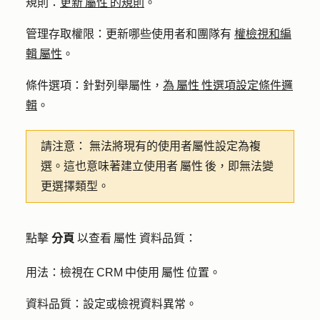
規則
：
更新 屬性 的規則
。
管理存取權限
：更新哪些使用者和團隊有
權檢視和編
輯 屬性
。
條件選項
：針對列舉屬性，
為 屬性 性選項設定條件邏
輯
。
請注意：
無法將現有的使用者屬性設定為複
選。這也意味著建立使用者 屬性 後，即無法變
更選擇類型。
點擊
分頁
以查看 屬性 資料品質：
用法
：檢視在 CRM 中使用 屬性 位置。
資料品質
：設定或檢視資料異常。