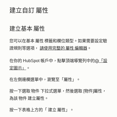
建立自訂 屬性
建立基本 屬性
您可以在基本 屬性 標籤和欄位類型。如果需要設定驗
證規則等選項，
請使用完整的 屬性 編輯器
。
在你的 HubSpot 帳戶中，點擊頂端導覽列中的
「設
定圖示」
。
在左側邊欄選單中，瀏覽至
「屬性」
。
按一下
選取 物件
下拉式選單，然後選取
[物件]屬性
，
為該 物件 建立屬性。
按一下表格上方的「
建立 屬性
」。