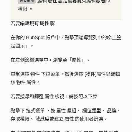
編輯 屬性 設定需要擁有編輯旅居的
需要權限
權限
。
若要編輯現有 屬性 驟
在你的 HubSpot 帳戶中，點擊頂端導覽列中的
「設
定圖示」
。
在左側邊欄選單中，瀏覽至
「屬性」
。
單擊
選擇 物件
下拉菜單，然後選擇
[物件]屬性
以編輯
該 物件 屬性。
若要搜尋和篩選 屬性 檢視，請按照以下步
點擊下
拉式選單
，按 屬性
羣組
、
欄位類型
、
品牌
、
存取權限
、
敏感度
或建立 屬性 的使用者篩選。