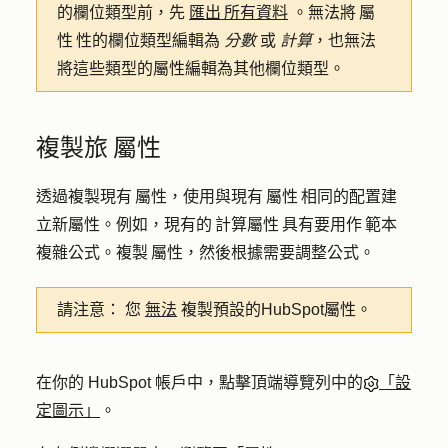
的欄位類型前，先
匯出 所有資料
。無法將 屬
性 性的欄位類型編輯為
分數
或
計算
，也無法
將這些類型的屬性編輯為其他欄位類型。
複製旅 屬性
透過複製現有 屬性，使用與現有 屬性 相同的配置建
立新屬性。例如，現有的 計算屬性 具有要用作 範本
複雜公式。複製 屬性，然後根據需要調整公式。
請注意：
您
無法
複製預設的HubSpot屬性。
在你的 HubSpot 帳戶中，點擊頂端導覽列中的
「設
定圖示」
。