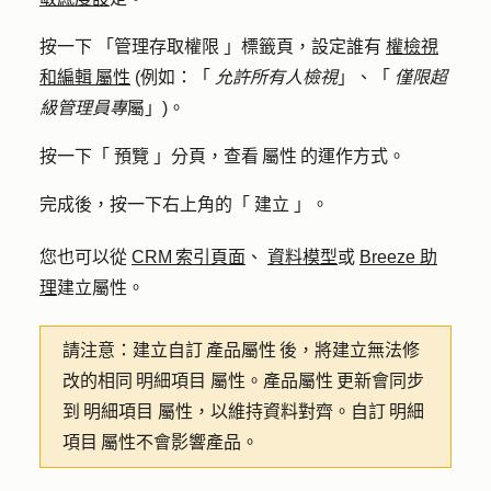
按一下
「管理存取權限
」標籤頁，設定誰有
權檢視
和編輯 屬性
(例如：「
允許所有人檢視
」
、「
僅限超
級管理員專
屬」
)。
按一下「
預覽
」分頁，查看 屬性 的運作方式。
完成後，按一下右上角的「
建立
」。
您也可以從
CRM 索引頁面
、
資料模型
或
Breeze 助
理
建立屬性。
請注意
：建立自訂 產品屬性 後，將建立無法修
改的相同 明細項目 屬性。產品屬性 更新會同步
到 明細項目 屬性，以維持資料對齊。自訂 明細
項目 屬性不會影響產品。