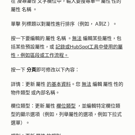
在
搜尋屬性
文字欄位中，輸入要搜尋單一 屬性 性的
屬性
名稱
。
單擊
列標題
以對屬性進行排序（例如， A到Z ）
。
按一下要編輯的 屬性
名稱
。
無法
編輯某些屬性，包
括某些預設屬性，或
記錄或HubSpot工具中使用的屬
性，例如區段或工作流程。
按一下
分頁
即可
修改以下內容：
詳情
：更新 屬性
的基本資料
。您
無法
編輯 屬性 性的
物件類型 或內部名稱。
欄位類型
：更新 屬性
欄位類型
，並編輯特定欄位類
型的顯示選項（例如，列舉屬性的選項，例如下拉式
選單）。