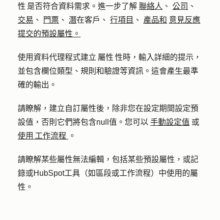
性 是否符合資料需求。進一步了解
聯絡人
、
公司
、
交易
、
門票
、
潛
在客戶、
行項目
、
產品和
意見反應
提交的預設屬性。
使用資料代理程式建立 屬性 性時，輸入詳細的提示，
並包含欄位類型、規則和驗證等資訊。這會產生最準
確的輸出。
請瞭解，建立自訂屬性後，除非您在設定期間設定預
設值，否則它們將包含null值。您可以
手動設定值
或
使用 工作流程
。
請瞭解某些屬性無法編輯，包括某些預設屬性，或記
錄或HubSpot工具（如區段或工作流程）中使用的屬
性。