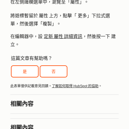
在左側邊欄選單中，瀏覽至
「屬性」
。
將遊標暫留於 屬性 上方，點擊「
更多
」下拉式選
單，然後選擇「
複製
」。
在編輯器中，設
定新 屬性 詳細資訊
，然後按一下
建
立
。
這篇文章有幫助嗎？
是
否
此表單僅供記載意見回饋。
了解如何取得 HubSpot 的協助
。
相關內容
相關內容