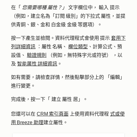
在「
您需要哪種 屬性？」
文字欄位中，
輸入
提示
（例如，建立名為「訂閱 級別」的下拉式 屬性，並提
供青銅、銀、金和 白金級 金級 等選項）。
按一下
產生並檢閱
。資料代理程式會使用 提示
套用下
列詳細資訊
：屬性 名稱、
欄位類型
、計算公式、預
設值、
驗證規則
（例如，無特殊字元或符號） ，以
及
智能属性 詳細資訊
。
如有需要，請檢查詳情，然後點擊部分上的
「編輯」
進行變更。
完成後，按一下「
建立 屬性
居」。
您還可以在
CRM 索引頁面
上使用資料代理程
式或使
用 Breeze 助理
建立屬性。