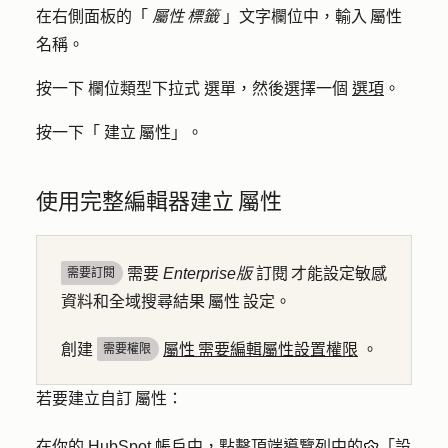
在右側面板的「
屬性 標籤
」文字欄位中，輸入 屬性
名稱。
按一下
欄位類型下拉式
選單，然後選擇一個
選項
。
按一下「
建立 屬性
」。
使用完整編輯器建立 屬性
需要
Enterprise版
訂閱 才能設定敏感
需要訂閱
資料和全域搜尋結果 屬性 設定。
創建
屬性 需要編輯屬性設置權限
。
需要權限
若要建立自訂 屬性：
在你的 HubSpot 帳戶中，點擊頂端導覽列中的
「設