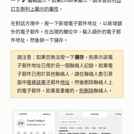
一下
編輯圖示
。如果
Email
未顯示，請學習如何
自
edit
pencil
訂左側列上顯示的屬性
。
在對話方塊中，按一下新增電子郵件
地址
，以新增額
外的電子郵件。在出現的欄位中，輸入額外的電子郵
件地址，然後按一下
儲存
。
請注意：
如果您無法按一下
儲存
，則表示該電
子郵件地址已用於另一個聯絡人記錄。如果電
子郵件已用於其他聯絡人，請在聯絡人索引頁
面中
搜尋該電子
郵件
地址
，然後刪除聯絡人上
的電子郵件，如果是重複的，
則刪除
聯絡人。