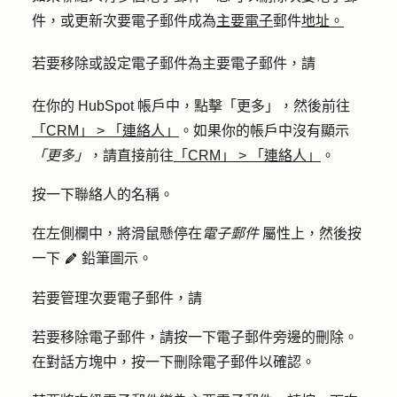
件，或更新次要電子郵件成為
主要
電子
郵件
地址。
若要移除或設定電子郵件為主要電子郵件，請
在你的 HubSpot 帳戶中，點擊
「更多」
，然後前往
「CRM」
>
「連絡人」
。如果你的帳戶中沒有顯示
「更多」
，請直接前往
「CRM」
>
「連絡人」
。
按一下聯絡人的
名稱
。
在左側欄中，將滑鼠懸停在
電子郵件
屬性上，然後按
一下
鉛筆圖示
。
edit
pencil
若要管理次要電子郵件，請
若要移除電子郵件，請按一下
電子郵件旁邊的
刪除
。
在對話方塊中，按一下
刪除電子郵件
以確認。