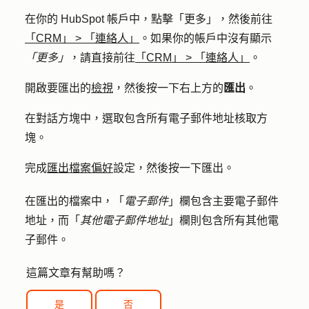
在你的 HubSpot 帳戶中，點擊
「更多」
，然後前往
「CRM」
>
「連絡人」
。如果你的帳戶中沒有顯示
「更多」
，請直接前往
「CRM」
>
「連絡人」
。
開啟要匯出的
檢視
，然後按一下右上方的
匯出
。
在對話方塊中，選取
包含所有電子郵件地址
核取方
塊。
完成
匯出檔案偏好
設定，然後按一下
匯出
。
在匯出的檔案中，「
電子郵件
」欄包含主要電子郵件
地址，而「
其他電子郵件地址
」欄則包含所有其他電
子郵件。
這篇文章有幫助嗎？
是
否