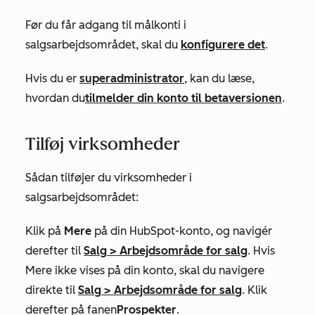
Før du får adgang til målkonti i
salgsarbejdsområdet, skal du
konfigurere det
.
Hvis du er
superadministrator
, kan du læse,
hvordan du
tilmelder din konto til betaversionen
.
Tilføj virksomheder
Sådan tilføjer du virksomheder i
salgsarbejdsområdet:
Klik på
Mere
på din HubSpot-konto, og navigér
derefter til
Salg
>
Arbejdsområde for salg
. Hvis
Mere
ikke vises på din konto, skal du navigere
direkte til
Salg
>
Arbejdsområde for salg
. Klik
derefter på fanen
Prospekter
.