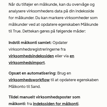
Når du tilføjer en målkunde, kan du overvåge og
analysere virksomhedens data på din indeksside
for målkunder. Du kan markere virksomheder som
målkunder ved at opdatere
egenskaben Målkunde
til
True. Dette
kan gøres på følgende måder:
Indstil målkonti samlet:
Opdater
virksomhedsregistreringerne fra
virksomhedsindekssiden
eller via
en
virksomhedsimport
.
Opsæt en automatisering:
Brug en
virksomhedsworkflow
til at opdatere
egenskaben
Målkonto
til
Sand
.
Tildel manuelt virksomhedsposter som
målkonti:
fra
indekssiden for målkonti
.