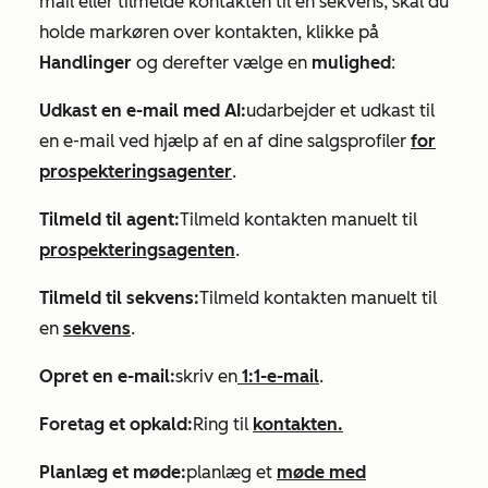
mail eller tilmelde kontakten til en sekvens, skal du
holde markøren over kontakten, klikke på
Handlinger
og derefter vælge en
mulighed
:
Udkast en e-mail med AI:
udarbejder et udkast til
en e-mail ved hjælp af en af dine salgsprofiler
for
prospekteringsagenter
.
Tilmeld til agent:
Tilmeld kontakten manuelt til
prospekteringsagenten
.
Tilmeld til sekvens:
Tilmeld kontakten manuelt til
en
sekvens
.
Opret en e-mail:
skriv en
1:1-e-mail
.
Foretag et opkald:
Ring til
kontakten.
Planlæg et møde:
planlæg et
møde med