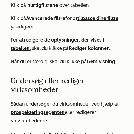
Klik på
hurtigfiltrene
over tabellen.
Klik på
Avancerede filtre
for at
tilpasse dine filtre
yderligere.
For at
redigere de oplysninger, der vises i
tabellen
, skal du klikke på
Rediger kolonner
.
Når du er færdig, skal du klikke på
Gem visning
.
Undersøg eller rediger
virksomheder
Sådan undersøger du virksomheder ved hjælp af
prospekteringsagenten
eller redigerer
virksomhederne: