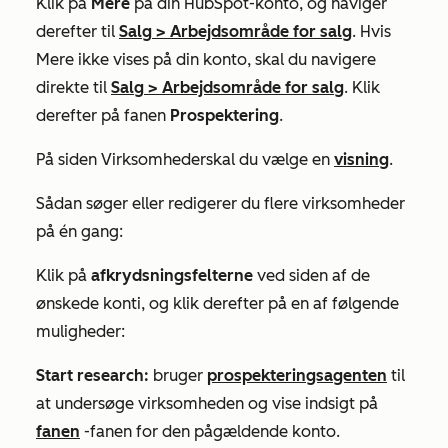
Klik på
Mere
på din HubSpot-konto, og navigér
derefter til
Salg
>
Arbejdsområde for salg
. Hvis
Mere
ikke vises på din konto, skal du navigere
direkte til
Salg
>
Arbejdsområde for salg
. Klik
derefter på fanen
Prospektering
.
På siden
Virksomheder
skal du vælge en
visning
.
Sådan søger eller redigerer du flere virksomheder
på én gang:
Klik på
afkrydsningsfelterne
ved siden af de
ønskede konti, og klik derefter på en af følgende
muligheder:
Start research:
bruger
prospekteringsagenten
til
at undersøge virksomheden og vise indsigt på
fanen
-fanen for den pågældende konto.