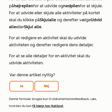
på
højrepilen
for at udvide og
nedpilen
for at skjule.
For at udvide eller skjule alle aktiviteter på kortet
skal du klikke på
Skjul
alle
og derefter vælge
Udvid
alle
eller
Skjul alle
.
For at redigere en aktivitet skal du udvide
aktiviteten og derefter redigere dens detaljer.
For at se alle detaljer for en aktivitet skal du
udvide aktiviteten.
Var denne artikel nyttig?
Ja
Nej
Denne formular bruges kun til dokumentationsfeedback. Læs,
hvordan du kan
få hjælp hos HubSpot
.