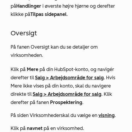
på
Handlinger
i øverste højre hjørne og derefter
klikke på
Tilpas sidepanel
.
Oversigt
På fanen
Oversigt
kan du se detaljer om
virksomheden.
Klik på
Mere
på din HubSpot-konto, og navigér
derefter til
Salg
>
Arbejdsområde for salg
. Hvis
Mere
ikke vises på din konto, skal du navigere
direkte til
Salg
>
Arbejdsområde for salg
. Klik
derefter på fanen
Prospektering
.
På siden
Virksomheder
skal du vælge en
visning
.
Klik på
navnet
på en virksomhed.