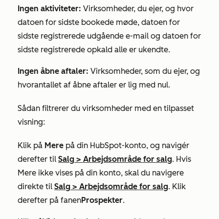
Ingen aktiviteter:
Virksomheder, du ejer, og hvor
datoen for sidste bookede møde
,
datoen for
sidste registrerede udgående e-mail
og
datoen for
sidste registrerede opkald
alle er ukendte.
Ingen åbne aftaler:
Virksomheder, som du ejer, og
hvor
antallet af åbne aftaler
er lig med nul.
Sådan filtrerer du virksomheder med en tilpasset
visning:
Klik på
Mere
på din HubSpot-konto, og navigér
derefter til
Salg
>
Arbejdsområde for salg
. Hvis
Mere
ikke vises på din konto, skal du navigere
direkte til
Salg
>
Arbejdsområde for salg
. Klik
derefter på fanen
Prospekter
.