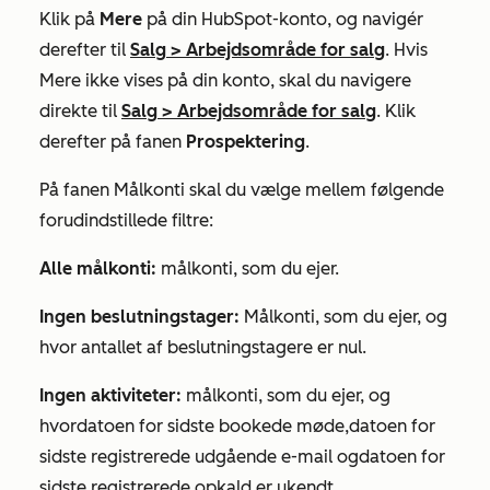
Klik på
Mere
på din HubSpot-konto, og navigér
derefter til
Salg
>
Arbejdsområde for salg
. Hvis
Mere
ikke vises på din konto, skal du navigere
direkte til
Salg
>
Arbejdsområde for salg
. Klik
derefter på fanen
Prospektering
.
På fanen
Målkonti
skal du vælge mellem følgende
forudindstillede filtre:
Alle målkonti:
målkonti, som du ejer.
Ingen beslutningstager:
Målkonti, som du ejer, og
hvor
antallet af beslutningstagere
er nul.
Ingen aktiviteter:
målkonti, som du ejer, og
hvor
datoen for sidste bookede møde
,
datoen for
sidste registrerede udgående e-mail
og
datoen for
sidste registrerede opkald
er ukendt.