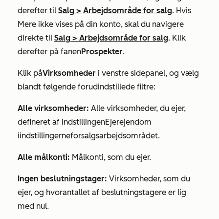
derefter til
Salg
>
Arbejdsområde for salg
. Hvis
Mere
ikke vises på din konto, skal du navigere
direkte til
Salg
>
Arbejdsområde for salg
. Klik
derefter på fanen
Prospekter
.
Klik på
Virksomheder
i venstre sidepanel, og vælg
blandt følgende forudindstillede filtre:
Alle virksomheder:
Alle virksomheder, du ejer,
defineret af indstillingen
Ejerejendom
i
indstillingerne
for
salgsarbejdsområdet
.
Alle målkonti:
Målkonti, som du ejer.
Ingen beslutningstager:
Virksomheder, som du
ejer, og hvor
antallet af beslutningstagere
er lig
med nul.