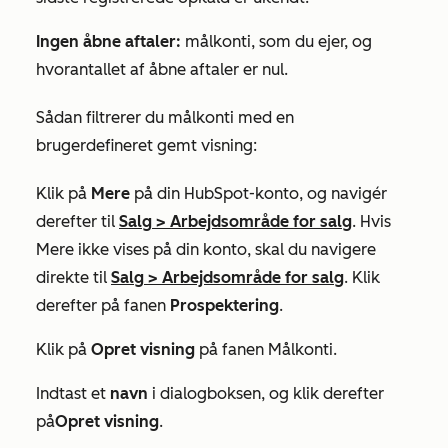
Ingen åbne aftaler:
målkonti, som du ejer, og
hvor
antallet af åbne aftaler
er nul.
Sådan filtrerer du målkonti med en
brugerdefineret gemt visning:
Klik på
Mere
på din HubSpot-konto, og navigér
derefter til
Salg
>
Arbejdsområde for salg
. Hvis
Mere
ikke vises på din konto, skal du navigere
direkte til
Salg
>
Arbejdsområde for salg
. Klik
derefter på fanen
Prospektering
.
Klik på
Opret visning
på fanen
Målkonti
.
Indtast et
navn
i dialogboksen, og klik derefter
på
Opret visning
.