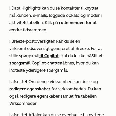
I
Data Highlights
kan du se kontakter tilknyttet
målkunden, e-mails, loggede opkald og møder i
aktivitetstabellen. Klik på
rullemenuen for at
ændre tidsrammen.
I Breeze-postoversigten kan du se en
virksomhedsoversigt genereret af Breeze. For at
stille spørgsmål
til Copilot
skal du klikke på
Stil et
spørgsmål
.
Copilot-chatten
åbnes, hvor du kan
indtaste yderligere spørgsmål.
I afsnittet
Om denne virksomhed
kan du se og
redigere egenskaber
for virksomheden. Du kan
også redigere egenskaber samlet fra tabellen
Virksomheder
.
I afsnittet
Aftaler
kan du se eventuelle tilknyttede