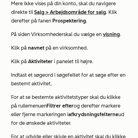
Mere
ikke vises på din konto, skal du navigere
direkte til
Salg
>
Arbejdsområde for salg
. Klik
derefter på fanen
Prospektering
.
På siden
Virksomheder
skal du vælge en
visning
.
Klik på
navnet
på en virksomhed.
Klik på
Aktiviteter
i panelet til højre.
Indtast et søgeord i søgefeltet for at søge efter en
bestemt aktivitet.
For at se bestemte aktivitetstyper skal du klikke
på rullemenuen
Filtrer efter
og derefter markere
eller fjerne markeringen i
afkrydsningsfelterne
ud
for de ønskede aktiviteter.
For at udvide eller skjule en aktivitet skal du klikke