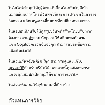
ในไฮไลต์ข้อมูล
ให้ดูผู้ติดต่อที่เชื่อมโยงกับบัญชีเป้า
หมายอีเมลการโทรที่บันทึกไว้และการประชุมในตาราง
กิจกรรม คลิก
เมนูแบบเลื่อนลง
เพื่อเปลี่ยนกรอบเวลา
ในสรุปบันทึกบรีซให้ดูสรุปบริษัทที่สร้างโดยบรีซ หาก
ต้องการถาม
คำ
ถาม Copilot
ให้คลิกถามคำถาม
แชท
Copilot จะเปิดขึ้นซึ่งคุณสามารถป้อนข้อความ
แจ้งเพิ่มเติมได้
ในส่วน
เกี่ยวกับบริษัทนี้
คุณสามารถดูและ
แก้ไข
คุณสมบัติ
สำหรับบริษัทได้ นอกจากนี้คุณยังสามารถ
แก้ไขคุณสมบัติเป็นกลุ่มได้จากตาราง
บริษัท
ในส่วน
ข้อเสนอ
ให้ดูข้อเสนอที่เกี่ยวข้อง
ตัวแทนการวิจัย