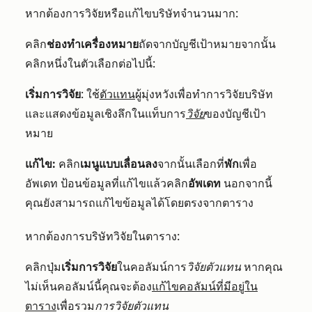
หากต้องการวิจัยหรือแก้ไขบริษัทจำนวนมาก:
คลิก
ช่องทำเครื่องหมาย
ถัดจากบัญชีเป้าหมายจากนั้น
คลิกหนึ่งในตัวเลือกต่อไปนี้:
เริ่มการวิจัย
: ใช้
ตัวแทน
ผู้มุ่งหวังเพื่อทำการวิจัยบริษัท
และแสดงข้อมูลเชิงลึกในแท็บการ
วิจัย
ของบัญชีเป้า
หมาย
แก้ไข:
คลิก
เมนูแบบเลื่อนลง
จากนั้นเลือกที่
พัก
เพื่อ
อัพเดท ป้อนข้อมูลที่แก้ไขแล้วคลิก
อัพเดท
นอกจากนี้
คุณยังสามารถแก้ไขข้อมูลได้โดยตรงจากตาราง
หากต้องการบริษัทวิจัยในตาราง:
คลิกปุ่ม
เริ่มการวิจัย
ในคอลัมน์การ
วิจัยตัวแทน
หากคุณ
ไม่เห็นคอลัมน์นี้คุณจะต้อง
แก้ไขคอลัมน์ที่มีอยู่ใน
ตาราง
เพื่อรวม
การวิจัยตัวแทน