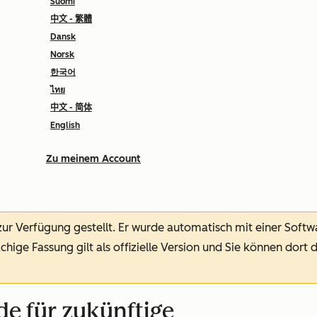
Suomi
中文 - 繁體
Dansk
Norsk
한국어
ไทย
中文 - 简体
English
Zu meinem Account
 zur Verfügung gestellt.
Er wurde automatisch mit einer Soft
chige Fassung gilt als offizielle Version und Sie können dort 
e für zukünftige