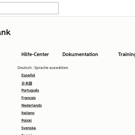
ank
Hilfe-Center
Dokumentation
Trainin
Deutsch
: Sprache auswählen
Español
日本語
Português
Français
Nederlands
Italiano
Polski
Svenska