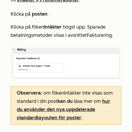
Klicka på
posten
.
Klicka på fliken
Intäkter
högst upp. Sparade
betalningsmetoder visas i avsnittet
Fakturering
.
Observera:
om fliken
Intäkter
inte visas som
standard i din post
kan du
läsa mer om
hur
du använder den nya uppdaterade
standardlayouten för poster
.