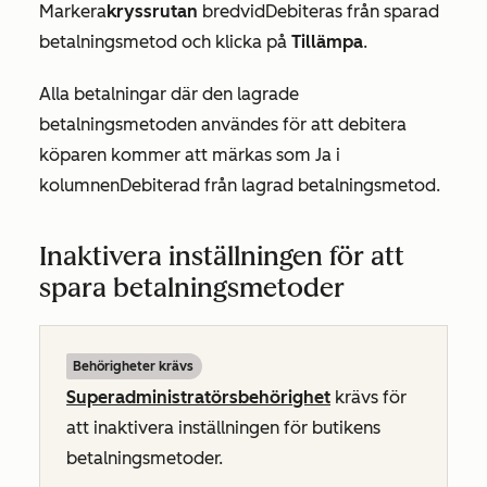
Markera
kryssrutan
bredvid
Debiteras från sparad
betalningsmetod
och klicka på
Tillämpa
.
Alla betalningar där den lagrade
betalningsmetoden användes för att debitera
köparen kommer att märkas som
Ja
i
kolumnen
Debiterad från lagrad betalningsmetod
.
Inaktivera inställningen för att
spara betalningsmetoder
Behörigheter krävs
Superadministratörsbehörighet
krävs för
att inaktivera inställningen för butikens
betalningsmetoder.