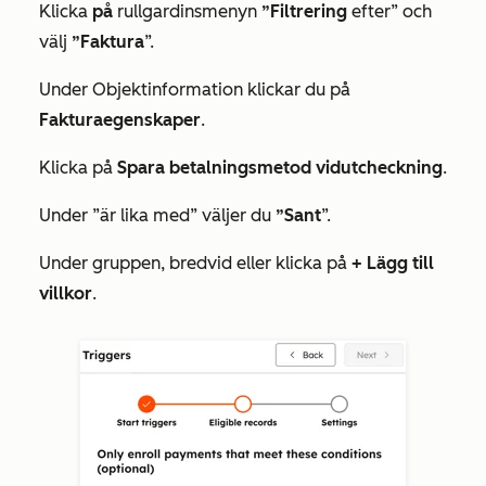
Klicka
på
rullgardinsmenyn
”Filtrering
efter” och
välj
”Faktura
”.
Under
Objektinformation
klickar du på
Fakturaegenskaper
.
Klicka på
Spara betalningsmetod vid
utcheckning
.
Under
”är lika med
” väljer du
”Sant
”.
Under gruppen, bredvid
eller
klicka på
+ Lägg till
villkor
.