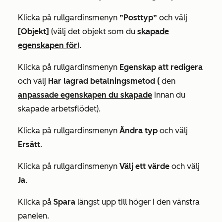
Klicka på rullgardinsmenyn
”Posttyp”
och välj
[Objekt]
(välj det objekt som du
skapade
egenskapen för
).
Klicka på rullgardinsmenyn
Egenskap att redigera
och välj
Har lagrad betalningsmetod (
den
anpassade egenskapen du skapade
innan du
skapade arbetsflödet).
Klicka på rullgardinsmenyn
Ändra typ
och välj
Ersätt
.
Klicka på rullgardinsmenyn
Välj ett värde
och välj
Ja
.
Klicka på
Spara
längst upp till höger i den vänstra
panelen.