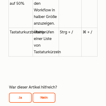
auf 50%
den
Workflow in
halber Größe
anzuzeigen.
Tastaturkurzbefehle
Überprüfen
Strg + /
⌘ + /
einer Liste
von
Tastaturkürzeln
War dieser Artikel hilfreich?
Ja
Nein