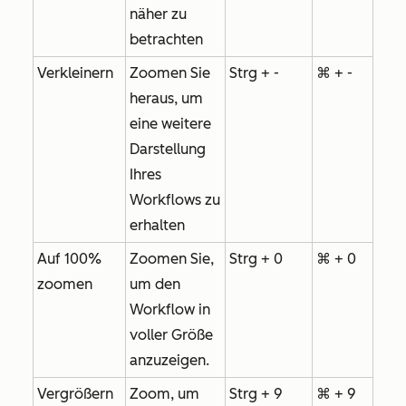
näher zu
betrachten
Verkleinern
Zoomen Sie
Strg + -
⌘ + -
heraus, um
eine weitere
Darstellung
Ihres
Workflows zu
erhalten
Auf 100%
Zoomen Sie,
Strg + 0
⌘ + 0
zoomen
um den
Workflow in
voller Größe
anzuzeigen.
Vergrößern
Zoom, um
Strg + 9
⌘ + 9