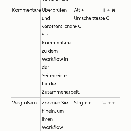
Kommentare
Überprüfen
Alt +
⇧ + ⌘
und
Umschalttaste
+ C
veröffentlichen
+ C
Sie
Kommentare
zu dem
Workflow in
der
Seitenleiste
für die
Zusammenarbeit.
Vergrößern
Zoomen Sie
Strg + +
⌘ + +
hinein, um
Ihren
Workflow