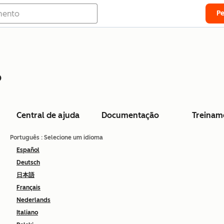
P
o
Central de ajuda
Documentação
Treinam
Português
: Selecione um idioma
Español
Deutsch
日本語
Français
Nederlands
Italiano