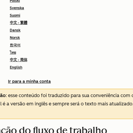
Polski
Svenska
Suomi
中文 - 繁體
Dansk
Norsk
한국어
ไทย
中文 - 简体
English
Ir para a minha conta
ção
: esse conteúdo foi traduzido para sua conveniência com 
al é a versão em inglês e sempre será o texto mais atualizado
ação do fluxo de trabalho