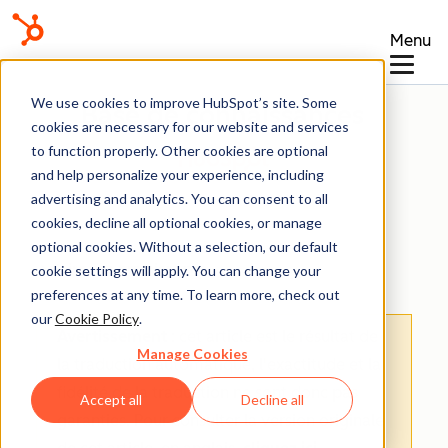
Menu
We use cookies to improve HubSpot’s site. Some
Base de connaissances
cookies are necessary for our website and services
to function properly. Other cookies are optional
and help personalize your experience, including
advertising and analytics. You can consent to all
cookies, decline all optional cookies, or manage
optional cookies. Without a selection, our default
Faire vos premiers pas
cookie settings will apply. You can change your
preferences at any time. To learn more, check out
our
Cookie Policy
.
Avertissement
: cet article est le résultat de
Manage Cookies
la traduction automatique, l'exactitude et la
fidélité de la traduction ne sont donc pas
Accept all
Decline all
garanties.
Pour consulter la version originale