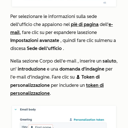
Per selezionare le informazioni sulla sede
dell'ufficio che appaiono nel
piè di pagina
dell'
e-
mail
, fare clic su per espandere la
sezione
Impostazioni avanzate
, quindi fare clic sul
menu a
discesa
Sede dell'ufficio
.
Nella sezione
Corpo dell'e-mail
, inserire un
saluto
,
un'
introduzione
e una
domanda d'indagine
per
l'e-mail d'indagine. Fare clic su
Token di
contacts
personalizzazione
per includere un
token di
personalizzazione
.