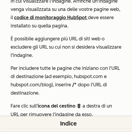
in cui visualizzare l'indagine.
Affinché un'indagine
venga visualizzata su una delle vostre pagine web,
il
codice di monitoraggio HubSpot
deve essere
installato su quella pagina.
È possibile aggiungere più URL di siti web o
escludere gli URL su cui non si desidera visualizzare
l'indagine.
Per includere tutte le pagine che iniziano con l'URL
di destinazione (ad esempio, hubspot.com e
hubspot.com/blog), inserire
/*
dopo l'URL di
destinazione.
Fare clic sull'
icona del cestino
a destra di un
delete
URL per rimuovere l'indagine da esso.
Indice
Per attivare l'indagine per i dispositivi mobili, fare