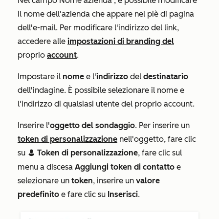
Nel campo
Nome azienda
, è possibile modificare
il nome dell'azienda che appare nel piè di pagina
dell'e-mail. Per modificare l'indirizzo del link,
accedere alle
impostazioni di branding del
proprio
account
.
Impostare il
nome
e l'
indirizzo
del
destinatario
dell'indagine. È possibile selezionare il nome e
l'indirizzo di qualsiasi utente del proprio account.
Inserire l'
oggetto del sondaggio
. Per inserire un
token di personalizzazione
nell'oggetto, fare clic
su
Token di personalizzazione
, fare clic sul
contacts
menu a discesa
Aggiungi token di contatto
e
selezionare un
token
, inserire un
valore
predefinito
e fare clic su
Inserisci
.