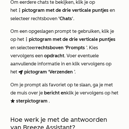
Om eerdere chats te bekijken, klik je op
het
pictogram met de drie verticale puntjes
en
verticalMenu
selecteer rechtsboven
'Chats
'.
Om een opgeslagen prompt te gebruiken, klik je
op het
pictogram met de drie verticale puntjes
verticalMenu
en selecteer
rechtsboven ‘Prompts
’. Kies
vervolgens een
opdracht
. Voer eventuele
aanvullende informatie in en klik vervolgens op
het
pictogram ‘Verzenden
’.
breezeSendIcon
Om je prompt als favoriet op te slaan, ga je met
de muis over je
bericht en
klik je vervolgens op het
sterpictogram
.
favorite
Hoe werk je met de antwoorden
van Breeze Assistant?