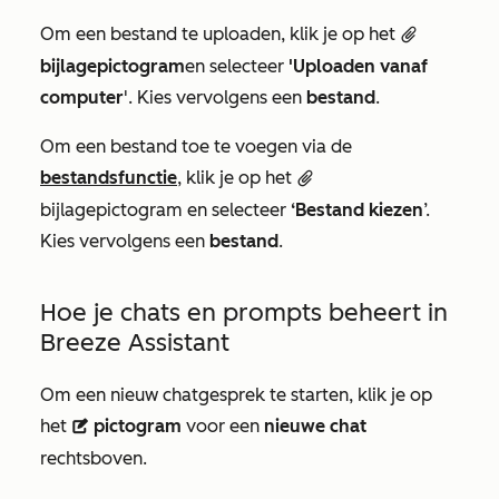
Om een bestand te uploaden, klik je op het
attach
bijlagepictogram
en selecteer
'Uploaden vanaf
computer
'. Kies vervolgens een
bestand
.
Om een bestand toe te voegen via de
bestandsfunctie
, klik je op het
attach
bijlagepictogram
en selecteer
‘Bestand kiezen
’.
Kies vervolgens een
bestand
.
Hoe je chats en prompts beheert in
Breeze Assistant
Om een nieuw chatgesprek te starten, klik je op
het
pictogram
voor een
nieuwe chat
description
rechtsboven.