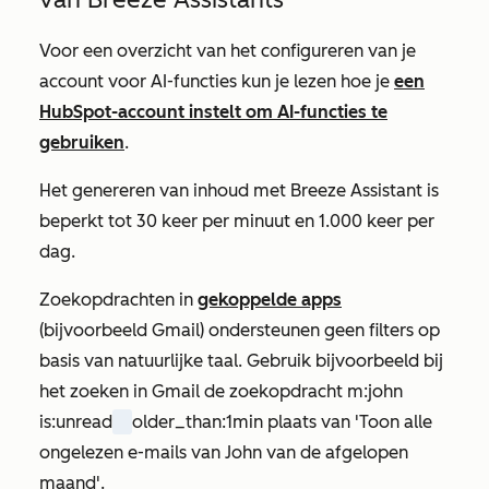
Voor een overzicht van het configureren van je
account voor AI-functies kun je lezen hoe je
een
HubSpot-account instelt om AI-functies te
gebruiken
.
Het genereren van inhoud met Breeze Assistant is
beperkt tot 30 keer per minuut en 1.000 keer per
dag.
Zoekopdrachten in
gekoppelde apps
(bijvoorbeeld Gmail) ondersteunen geen filters op
basis van natuurlijke taal. Gebruik bijvoorbeeld bij
het zoeken in Gmail de zoekopdracht
m:john
is:unread
older_than:1m
in plaats van
'Toon alle
ongelezen e-mails van John van de afgelopen
maand
'.