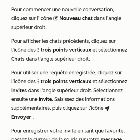
Pour commencer une nouvelle conversation,
cliquez sur l’icône
Nouveau chat
dans l’angle
description
supérieur droit.
Pour afficher les chats précédents, cliquez sur
l’icône
des
trois points verticaux
et sélectionnez
verticalMenu
Chats
dans l’angle supérieur droit.
Pour utiliser une requête enregistrée, cliquez sur
l’icône
des
trois points verticaux
et sélectionnez
verticalMenu
Invites
dans l’angle supérieur droit. Sélectionnez
ensuite une
invite
. Saisissez des informations
supplémentaires, puis cliquez sur l’icône
breezeSendIcon
Envoyer
.
Pour enregistrer votre invite en tant que favorite,
passez le curseur de la souris sur votre
message,