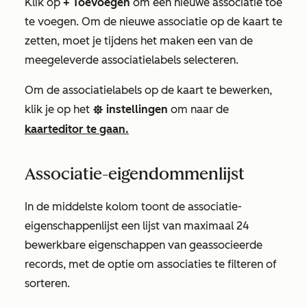
Klik op
+ Toevoegen
om een nieuwe associatie toe
te voegen. Om de nieuwe associatie op de kaart te
zetten, moet je tijdens het maken een van de
meegeleverde associatielabels selecteren.
Om de associatielabels op de kaart te bewerken,
klik je op het
instellingen
om naar de
settings
kaarteditor te gaan.
Associatie-eigendommenlijst
In de middelste kolom toont de associatie-
eigenschappenlijst een lijst van maximaal 24
bewerkbare eigenschappen van geassocieerde
records, met de optie om associaties te filteren of
sorteren.