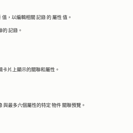
新
值
，以編輯相關 記錄 的 屬性 值。
聯的 記錄。
輯卡片上顯示的關聯和屬性。
 與最多六個屬性的特定 物件 關聯預覽。