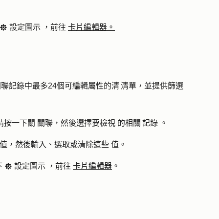
設定圖示
，前往
卡片編輯器。
settings
示關聯記錄中最多24個可編輯屬性的清 清單，並提供篩選
請按一下關
關聯
，然後選擇要檢視
的相關 記錄
。
 值
，然後輸入、選取或清除這些
值
。
下
設定圖示
，前往
卡片編輯器
。
settings