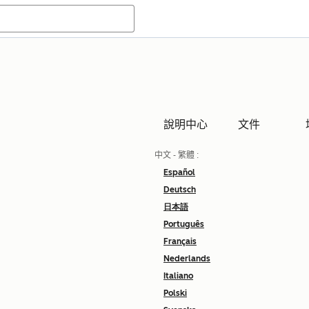
說明中心
文件
中文 - 繁體
:
Español
Deutsch
日本語
Português
Français
Nederlands
Italiano
Polski