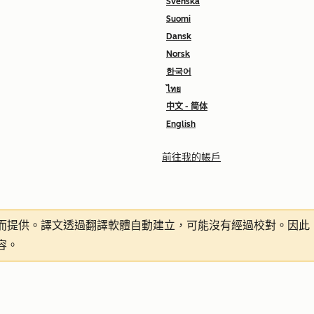
Svenska
Suomi
Dansk
Norsk
한국어
ไทย
中文 - 简体
English
前往我的帳戶
而提供。譯文透過翻譯軟體自動建立，可能沒有經過校對。因此
容。