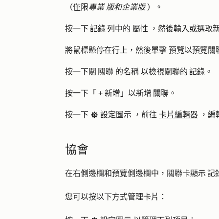
（僅限
專業
版和企業版
）。
按一下 記錄 列中的
屬性
，然後輸入或選取
將鼠標懸停在行上，然後單擊
預覽
以預覽關
按一下關 關聯
的名稱
以檢視關聯的 記錄。
按一下「
+
新增」以新增 關聯。
按一下
設定圖示
，前往
卡片編輯器
，編
settings
協會
在右側邊欄和預覽側邊欄中，關聯卡顯示 記錄
您可以按以下方式管理卡片：