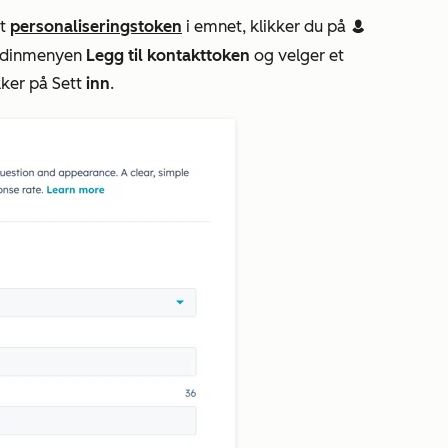
et
personaliseringstoken
i emnet, klikker du på
contacts
gardinmenyen
Legg til kontakttoken
og velger et
kker på Sett
inn
.