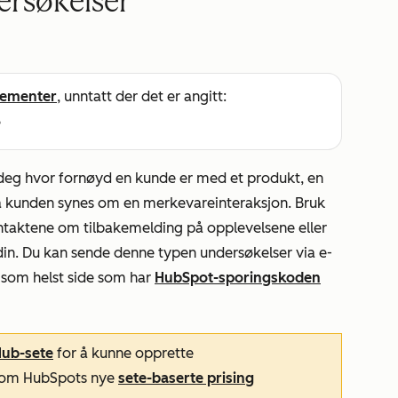
ersøkelser
ementer
, unntatt der det er angitt:
e
r deg hvor fornøyd en kunde er med et produkt, en
 kunden synes om en merkevareinteraksjon. Bruk
ontaktene om tilbakemelding på opplevelsene eller
din. Du kan sende denne typen undersøkelser via e-
en som helst side som har
HubSpot-sporingskoden
ub-sete
for å kunne opprette
r om HubSpots nye
sete-baserte prising