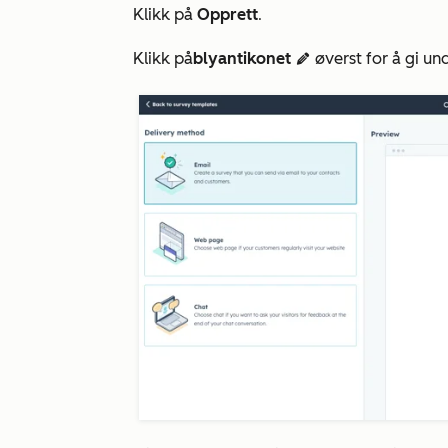
Klikk på
Opprett
.
Klikk på
blyantikonet
øverst for å gi un
edit