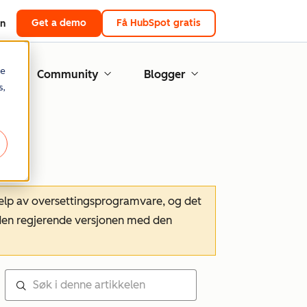
Get a demo
Få HubSpot gratis
in
re
Community
Blogger
s,
hjelp av oversettingsprogramvare, og det
m den regjerende versjonen med den