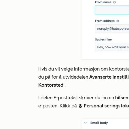
Hvis du vil velge informasjon om kontorste
du på for å utvide
delen
Avanserte innstil
Kontorsted
.
I delen
E-posttekst
skriver du inn en
hilsen
e-posten. Klikk på
Personaliseringstok
contacts