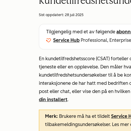
kundetilfredshetsund
Sist oppdatert:
28 juli 2025
Tilgjengelig med et av følgende
abonn
Service Hub
Professional, Enterpris
En kundetilfredshetsscore (CSAT) fortelle
tjeneste eller en opplevelse.
Den måler hva
kundetilfredshetsundersøkelser til å be k
interaksjonene de har hatt med bedriften 
post eller chat, eller vise den på en hvilk
din installert
.
Merk:
Brukere må ha et tildelt
Service
H
tilbakemeldingsundersøkelser. Les me