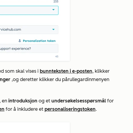
d som skal vises i
bunnteksten i e-posten
, klikker
linger
,
og deretter klikker du på
rullegardinmenyen
, en
introduksjon
og et
undersøkelsesspørsmål
for
en
for å inkludere et
personaliseringstoken
.