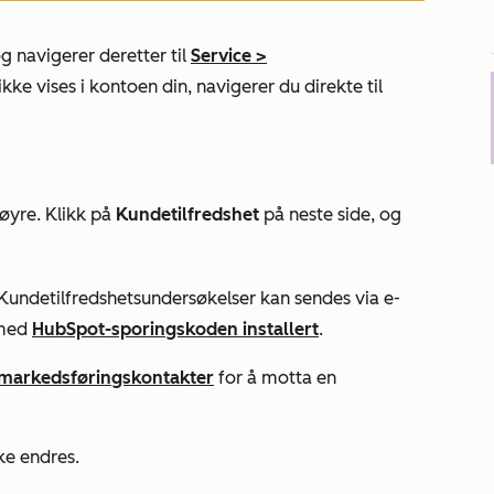
g navigerer deretter til
Service
>
ikke vises i kontoen din, navigerer du direkte til
høyre. Klikk på
Kundetilfredshet
på neste side, og
Kundetilfredshetsundersøkelser kan sendes via e-
 med
HubSpot-sporingskoden installert
.
markedsføringskontakter
for å motta en
ke endres.