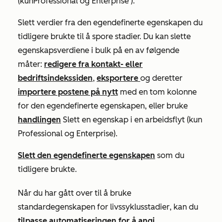
(kun
Professional
og
Enterprise
).
Slett verdier fra den egendefinerte egenskapen du
tidligere brukte til å spore stadier. Du kan slette
egenskapsverdiene i bulk på en av følgende
måter:
redigere fra kontakt- eller
bedriftsindekssiden
,
eksportere
og deretter
importere postene på nytt
med en tom kolonne
for den egendefinerte egenskapen, eller bruke
handlingen
Slett en egenskap i en arbeidsflyt (kun
Professional og Enterprise).
Slett den egendefinerte egenskapen
som du
tidligere brukte.
Når du har gått over til å bruke
standardegenskapen for
livssyklusstadier
, kan du
tilpasse automatiseringen for å angi