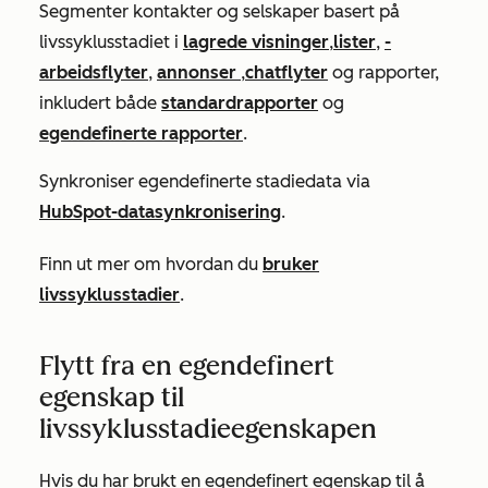
Segmenter kontakter og selskaper basert på
livssyklusstadiet
i
lagrede visninger
,
lister
,
-
arbeidsflyter
,
annonser
,
chatflyter
og rapporter,
inkludert både
standardrapporter
og
egendefinerte rapporter
.
Synkroniser egendefinerte stadiedata via
HubSpot-datasynkronisering
.
Finn ut mer om hvordan du
bruker
livssyklusstadier
.
Flytt fra en egendefinert
egenskap til
livssyklusstadieegenskapen
Hvis du har brukt en egendefinert egenskap til å