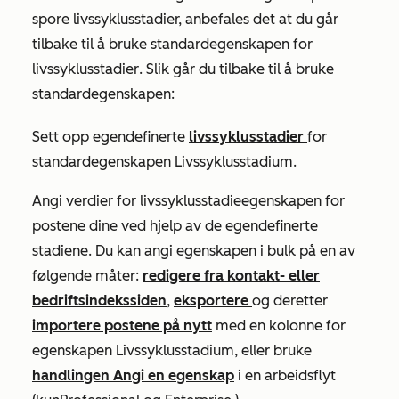
spore livssyklusstadier, anbefales det at du går
tilbake til å bruke standardegenskapen for
livssyklusstadier
. Slik går du tilbake til å bruke
standardegenskapen:
Sett opp egendefinerte
livssyklusstadier
for
standardegenskapen
Livssyklusstadium
.
Angi verdier for
livssyklusstadieegenskapen
for
postene dine ved hjelp av de egendefinerte
stadiene. Du kan angi egenskapen i bulk på en av
følgende måter:
redigere fra kontakt- eller
bedriftsindekssiden
,
eksportere
og deretter
importere postene på nytt
med en kolonne for
egenskapen
Livssyklusstadium
, eller bruke
handlingen Angi en egenskap
i en arbeidsflyt