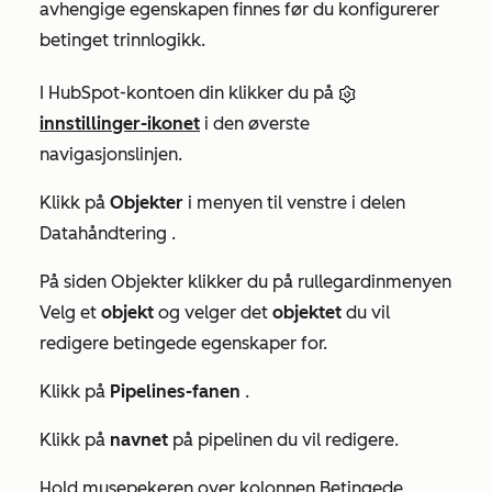
avhengige egenskapen finnes før du konfigurerer
betinget trinnlogikk.
I HubSpot-kontoen din klikker du på
innstillinger-ikonet
i den øverste
navigasjonslinjen.
Klikk på
Objekter
i menyen til venstre i delen
Datahåndtering
.
På siden
Objekter
klikker du på rullegardinmenyen
Velg et
objekt
og velger det
objektet
du vil
redigere betingede egenskaper for.
Klikk på
Pipelines-fanen
.
Klikk på
navnet
på pipelinen du vil redigere.
Hold musepekeren over kolonnen
Betingede