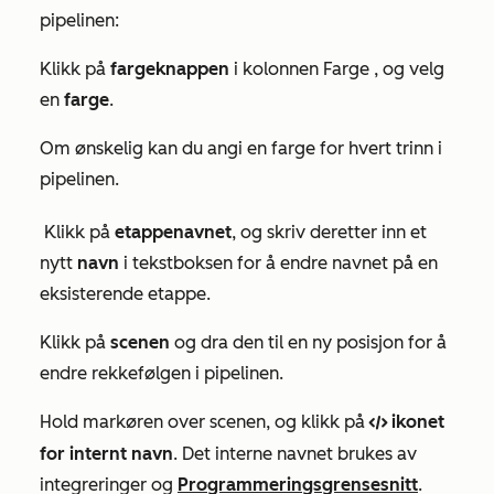
pipelinen:
Klikk på
fargeknappen
i kolonnen
Farge
, og velg
en
farge
.
Om ønskelig kan du angi en farge for hvert trinn i
pipelinen.
Klikk på
etappenavnet
, og skriv deretter inn et
nytt
navn
i tekstboksen for å endre navnet på en
eksisterende etappe.
Klikk på
scenen
og dra den til en ny posisjon for å
endre rekkefølgen i pipelinen.
Hold markøren over scenen, og klikk på
ikonet
code
for internt navn
. Det interne navnet brukes av
integreringer og
Programmeringsgrensesnitt
.