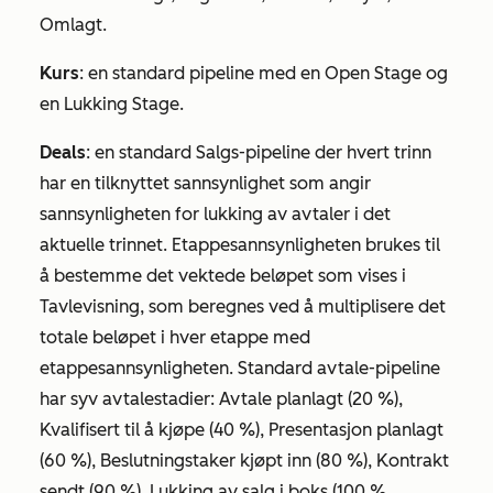
Omlagt
.
Kurs
: en standard pipeline med en
Open Stage
og
en Lukking
Stage
.
Deals
: en standard Salgs-pipeline der hvert trinn
har en tilknyttet sannsynlighet som angir
sannsynligheten for lukking av avtaler i det
aktuelle trinnet. Etappesannsynligheten brukes til
å bestemme det vektede beløpet som vises i
Tavlevisning, som beregnes ved å multiplisere det
totale beløpet i hver etappe med
etappesannsynligheten. Standard avtale-pipeline
har syv avtalestadier:
Avtale planlagt
(20 %),
Kvalifisert til å kjøpe
(40 %),
Presentasjon
planlagt
(60 %),
Beslutningstaker kjøpt inn
(80 %),
Kontrakt
sendt
(90 %),
Lukking
av salg i boks (100 %,