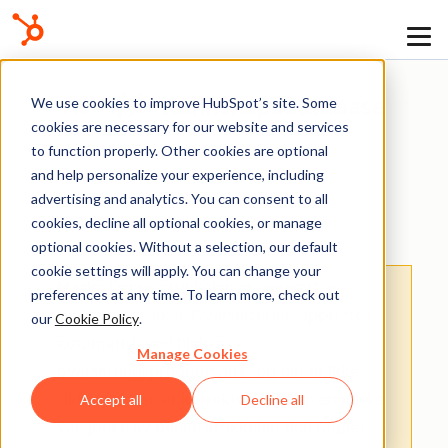
Kunnskapsdatabase
We use cookies to improve HubSpot’s site. Some
cookies are necessary for our website and services
to function properly. Other cookies are optional
and help personalize your experience, including
advertising and analytics. You can consent to all
Objektinnstillinger
cookies, decline all optional cookies, or manage
optional cookies. Without a selection, our default
cookie settings will apply. You can change your
Merk:
: Denne artikkelen er oversatt av
preferences at any time. To learn more, check out
praktiske årsaker. Oversettelsen opprettes
our
Cookie Policy
.
automatisk ved hjelp av
Manage Cookies
oversettingsprogramvare, og det er ikke
sikkert at den er korrekturlest. Den engelske
Accept all
Decline all
versjonen av denne artikkelen skal regnes