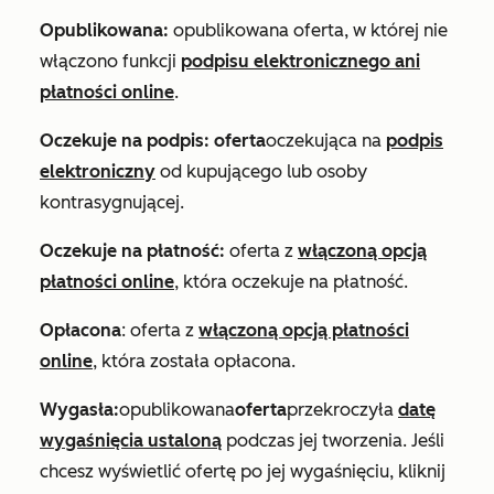
Opublikowana:
opublikowana oferta, w której nie
włączono funkcji
podpisu elektronicznego ani
płatności online
.
Oczekuje na podpis: oferta
oczekująca na
podpis
elektroniczny
od kupującego lub osoby
kontrasygnującej.
Oczekuje na płatność:
oferta z
włączoną opcją
płatności online
, która oczekuje na płatność.
Opłacona
: oferta z
włączoną opcją płatności
online
, która została opłacona.
Wygasła:
opublikowana
oferta
przekroczyła
datę
wygaśnięcia ustaloną
podczas jej tworzenia. Jeśli
chcesz wyświetlić ofertę po jej wygaśnięciu, kliknij