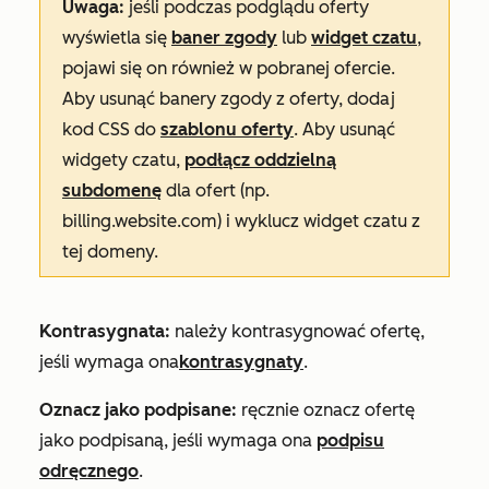
Uwaga:
jeśli podczas podglądu oferty
wyświetla się
baner zgody
lub
widget czatu
,
pojawi się on również w pobranej ofercie.
Aby usunąć banery zgody z oferty, dodaj
kod CSS do
szablonu oferty
. Aby usunąć
widgety czatu,
podłącz oddzielną
subdomenę
dla ofert (np.
billing.website.com
) i wyklucz widget czatu z
tej domeny.
Kontrasygnata:
należy kontrasygnować ofertę,
jeśli wymaga ona
kontrasygnaty
.
Oznacz jako podpisane:
ręcznie oznacz ofertę
jako podpisaną, jeśli wymaga ona
podpisu
odręcznego
.