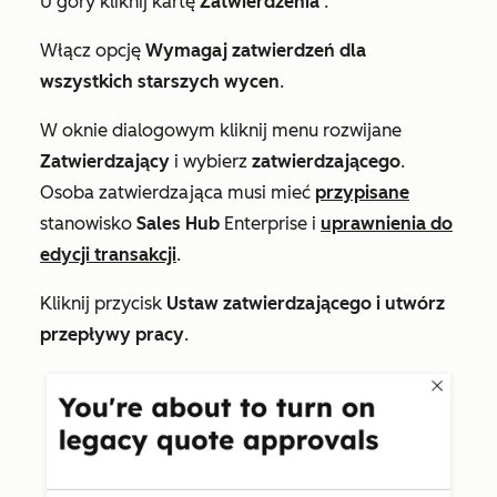
U góry kliknij kartę
Zatwierdzenia
.
Włącz opcję
Wymagaj zatwierdzeń dla
wszystkich starszych wycen
.
W oknie dialogowym kliknij menu rozwijane
Zatwierdzający
i wybierz
zatwierdzającego
.
Osoba zatwierdzająca musi mieć
przypisane
stanowisko
Sales Hub
Enterprise
i
uprawnienia do
edycji transakcji
.
Kliknij przycisk
Ustaw zatwierdzającego i utwórz
przepływy pracy
.