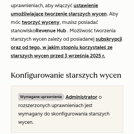
uprawnieniach, aby włączyć
ustawienie
umożliwiające tworzenie starszych wycen
. Aby
móc
tworzyć wyceny
, musisz posiadać
stanowisko
Revenue Hub
. Możliwość tworzenia
starszych wycen zależy od posiadanej
subskrypcji
oraz od tego, w jakim stopniu korzystałeś ze
starszych wycen przed 3 września 2025 r.
Konfigurowanie starszych wycen
Administrator
o
Wymagane uprawnienia
rozszerzonych uprawnieniach jest
wymagany do skonfigurowania starszych
wycen.