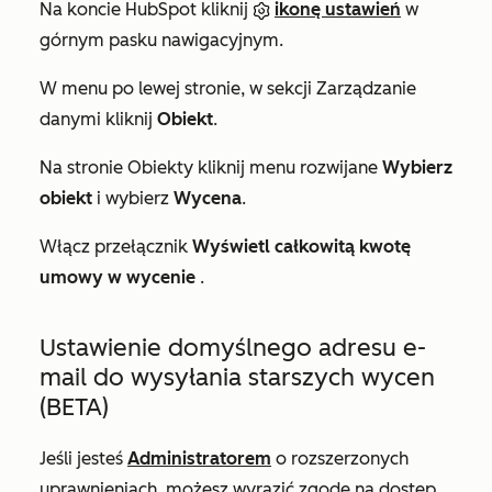
Na koncie HubSpot kliknij
ikonę ustawień
w
górnym pasku nawigacyjnym.
W menu po lewej stronie, w sekcji
Zarządzanie
danymi
kliknij
Obiekt
.
Na stronie
Obiekty
kliknij menu rozwijane
Wybierz
obiekt
i wybierz
Wycena
.
Włącz przełącznik
Wyświetl całkowitą kwotę
umowy w wycenie
.
Ustawienie domyślnego adresu e-
mail do wysyłania starszych wycen
(BETA)
Jeśli jesteś
Administratorem
o rozszerzonych
uprawnieniach, możesz wyrazić zgodę na dostęp