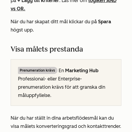
på
+ Lägg till kriterier
. Läs mer om
logiken AND
vs OR.
När du har skapat ditt mål klickar du på
Spara
högst upp.
Visa målets prestanda
En
Marketing Hub
Prenumeration krävs
Professional-
eller
Enterprise-
prenumeration
krävs för att granska din
måluppfyllelse.
När du har ställt in dina arbetsflödesmål kan du
visa målets konverteringsgrad och kontakttrender.