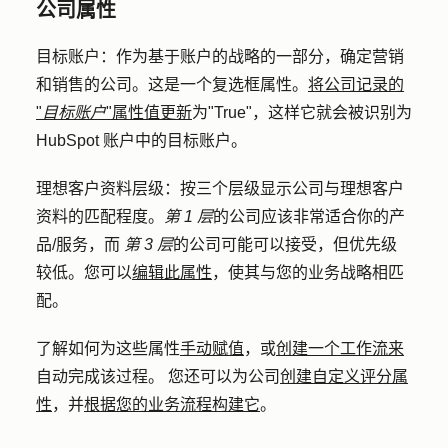
公司属性
目标账户：
作为基于账户的战略的一部分，确定营销
和销售的公司。这是一个复选框属性。
将公司记录的
"
目标账户
"属性值更新
为
"True
"，这样它就会被识别为
HubSpot 账户中的目标账户。
理想客户资料层级：
按三个层级显示公司与理想客户
资料的匹配程度。
第 1 层
的公司应该非常适合你的产
品/服务，而
第 3 层
的公司可能可以接受，但优先级
较低。您可以
编辑此属性
，使其与您的业务战略相匹
配。
了解如何为这些属性
手动赋值
，或
创建一个工作流来
自动完成该过程。 您还可以为公司
创建自定义评分属
性
，并
根据您的业务流程构建它
。