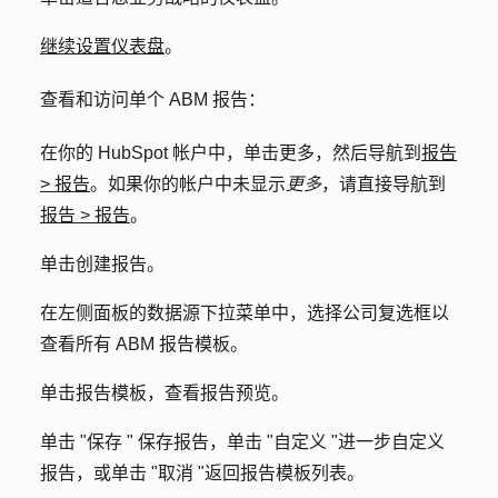
继续设置仪表盘
。
查看和访问单个 ABM 报告：
在你的 HubSpot 帐户中，单击
更多
，然后导航到
报告
>
报告
。如果你的帐户中未显示
更多
，请直接导航到
报告
>
报告
。
单击
创建报告
。
在左侧面板的
数据源
下拉菜单中，选择
公司
复选框以
查看所有 ABM 报告模板。
单击
报告模板
，查看报告预览。
单击 "
保存 "
保存报告，单击 "
自定义 "
进一步自定义
报告，或单击 "
取消 "
返回报告模板列表。