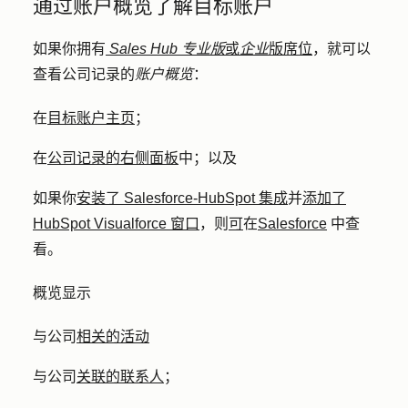
通过账户概览了解目标账户
如果你拥有
Sales Hub
专业版
或
企业
版席位
，就可以
查看公司记录的
账户概览
：
在
目标账户主页
；
在
公司记录的右侧面板
中；以及
如果你
安装了 Salesforce-HubSpot 集成
并
添加了
HubSpot Visualforce 窗口
，则
可
在
Salesforce
中查
看。
概览显示
与公司
相关的活动
与公司
关联的联系人
；