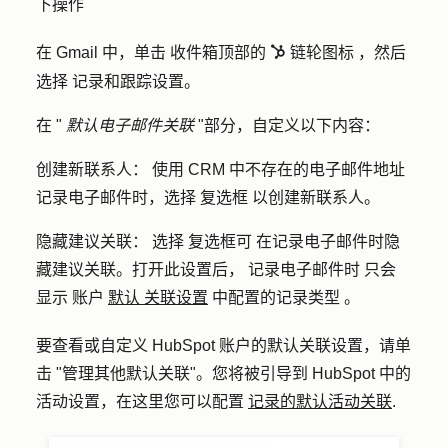
下操作
在 Gmail 中，单击
收件箱顶部的
链轮图标
，然后
sprocket
选择
记录和跟踪设置
。
在 "
默认电子邮件关联
"部分，自定义以下内容：
创建新联系人：
使用 CRM 中不存在的电子邮件地址
记录电子邮件时，
选择
复选框
以创建新联系人。
隐藏建议关联：
选择
复选框可
在记录电子邮件时隐
藏建议关联。打开此设置后，
记录电子邮件时
只会
显示
账户
默认
关联设置
中配置的记录类型
。
要查看或自定义 HubSpot 账户的默认关联设置，请单
击 "
管理其他默认关联
"
。您将被引导到 HubSpot 中的
活动设置，在这里您可以配置
记录的默认活动关联
.