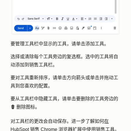
要管理工具栏中显示的工具，请单击
添加工具
。
选择或清除每个工具旁边的
复选框
。选中的工具将自
动添加到销售工具栏。
要对工具重新排序，请单击
方向箭头
或单击并拖动
工
具
到您喜欢的配置。
要从工具栏中隐藏工具，请单击要删除的工具旁边的
删除图标
。
delete
对工具栏的更改会自动保存。进一步了解如何
在
HubSpot 销售 Chrome 浏览器扩展中使用销售工具
。