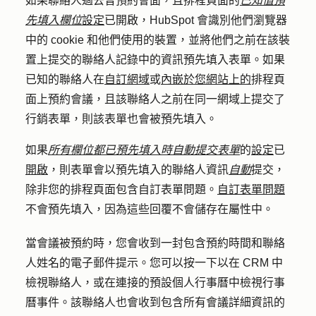
如果聯絡人過去曾預約會面，且排程頁面的
已知值預
先填入欄位
設定
已開啟，HubSpot 會識別他們瀏覽器
中的 cookie 和他們使用的裝置，並將他們之前在該裝
置上提交的聯絡人記錄中的資訊預先填入表單。如果
已知的聯絡人在
自訂網域
或
內嵌於您網站上的
排程頁
面上預約會議，且該聯絡人之前在同一網域上提交了
行銷表單，則該表單也會被預先填入。
如果
所有欄位都已預先填入時自動提交表單
的
設定
已
開啟
，則表單會以預先填入的聯絡人資訊
自動
提交，
除非您的排程頁面包含自訂表單問題。
自訂表單問題
不會預先填入，因為這些回覆不會儲存在屬性中。
當會議被預約時，您會收到一封包含預約時間和聯絡
人姓名的電子郵件提示。您可以按一下以在 CRM 中
檢視聯絡人，或在連接的預設個人行事曆中檢視行事
曆事件。該聯絡人也會收到包含所有會議詳細資訊的