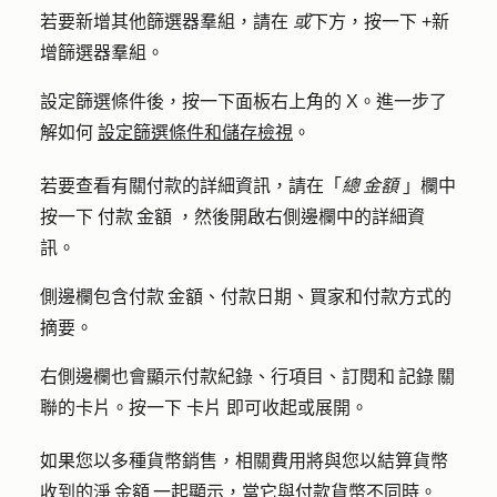
若要新增其他篩選器羣組，請在
或
下方，按一下
+新
增篩選器羣組
。
設定篩選條件後，按一下面板右上角的
X
。進一步了
解如何
設定篩選條件和儲存檢視
。
若要查看有關付款的詳細資訊，請在「
總 金額
」欄中
按一下
付款 金額
，然後開啟右側邊欄中的詳細資
訊。
側邊欄包含付款 金額、付款日期、買家和付款方式的
摘要。
右側邊欄也會顯示付款紀錄、行項目、訂閱和 記錄 關
聯的卡片。按一下
卡片
即可收起或展開。
如果您以多種貨幣銷售，相關費用將與您以結算貨幣
收到的淨 金額 一起顯示，當它與付款貨幣不同時。