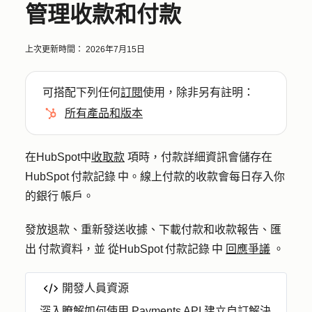
管理收款和付款
上次更新時間：
2026年7月15日
可搭配下列任何
訂閱
使用，除非另有註明：
所有產品和版本
在HubSpot中
收取款
項時，付款詳細資訊會儲存在
HubSpot 付款記錄 中。線上付款的收款會每日存入你
的銀行 帳戶。
發放退款、重新發送收據、下載付款和收款報告、匯
出 付款資料，並
從HubSpot 付款記錄 中
回應爭議
。
開發人員資源
深入瞭解如何使用
Payments API
建立自訂解決