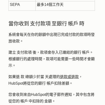
SEPA
最多14個工作天
當你收到 支付款項 至銀行 帳戶 時
系統會每天在你的餘額中出現已完成付款的款項時發
放收款。
建立 支付款項
後，款項會存入已連結的銀行 帳戶。
根據銀行的處理時間，款項可能需要一些時間才會顯
示。
如果
退
款
總額
少
於
當
天
處理的
退款或退款
，
HubSpot將從您的銀行
帳戶扣除差額。
您會收到來自HubSpot的電子郵件通知，其中包含將
從您的 帳戶 中扣除的 金額。