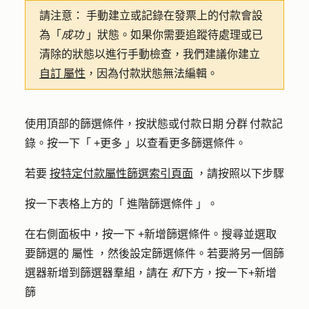
請注意：
手動建立或記錄在發票上的付款會設
為「
成功
」狀態。如果你需要追蹤待處理或已
清除的狀態以進行手動檢查，我們建議你建立
自訂 屬性
，因為付款狀態無法編輯。
使用頂部的篩選條件，按狀態或付款日期 分群 付款記
錄。按一下「
+更多
」以查看更多篩選條件。
若要
按特定付款屬性篩選索引頁面
，請按照以下步驟
按一下表格上方的「
進階篩選條件
」。
在右側面板中，按一下
+新增篩選條件
。搜尋並選取
要篩選的
屬性
，然後設定篩選條件。若要將另一個篩
選器新增到篩選器羣組，請在
和
下方，按一下
+新增
篩