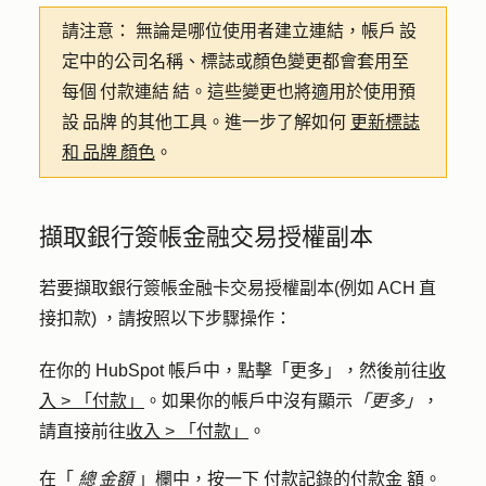
請注意：
無論是哪位使用者建立連結，帳戶 設
定中的公司名稱、標誌或顏色變更都會套用至
每個 付款連結 結。這些變更也將適用於使用預
設 品牌 的其他工具。進一步了解如何
更新標誌
和 品牌 顏色
。
擷取銀行簽帳金融交易授權副本
若要擷取銀行簽帳金融卡交易授權副本(例如 ACH 直
接扣款) ，請按照以下步驟操作：
在你的 HubSpot 帳戶中，點擊
「更多」
，然後前往
收
入
>
「付款」
。如果你的帳戶中沒有顯示
「更多」
，
請直接前往
收入
>
「付款」
。
在「
總 金額
」欄中，按一下
付款記錄的付款金
額。