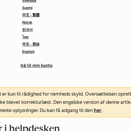
Svenska
Suomi
中文 - 繁體
Norsk
한국어
ไทย
中文 - 简体
English
Gå til min konto
l er kun til rådighed for nemheds skyld. Oversættelsen opret
ke blevet korrekturlæst. Den engelske version af denne artik
neste oplysninger. Du kan få adgang til den
her
.
r i helpdesken