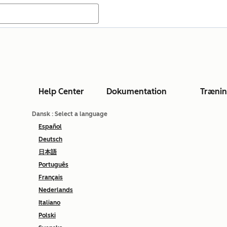
Help Center
Dokumentation
Træni
Dansk
: Select a language
Español
Deutsch
日本語
Português
Français
Nederlands
Italiano
Polski