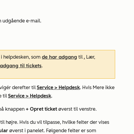
en udgående e-mail.
de har adgang
.
s i helpdesken, som
til
Lær,
dgang til tickets
.
igér derefter til
Service
>
Helpdesk
. Hvis
Mere
ikke
 til
Service
>
Helpdesk
.
 på knappen
+
Opret ticket
øverst til venstre.
l højre. Hvis du vil tilpasse, hvilke felter der vises
ular
øverst i panelet. Følgende felter er som