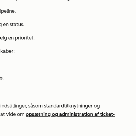
ipeline.
g en status.
ælg en prioritet.
skaber:
b
.
indstillinger, såsom standardtilknytninger og
re at vide om
opsætning og administration af ticket-