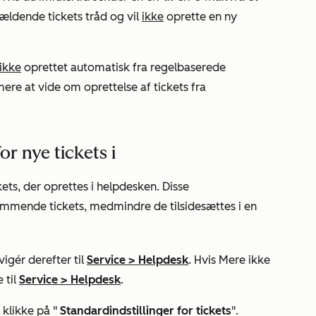
ågældende tickets tråd og vil
ikke
oprette en ny
ikke
oprettet automatisk fra regelbaserede
mere at vide om oprettelse af tickets fra
r nye tickets i
ets, der oprettes i helpdesken. Disse
ommende tickets, medmindre de tilsidesættes i en
igér derefter til
Service
>
Helpdesk
. Hvis
Mere
ikke
 til
Service
>
Helpdesk
.
 klikke på "
Standardindstillinger for tickets
".