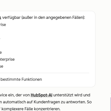
s
verfügbar (außer in den angegebenen Fällen):
rise
e
e
nterprise
se
r bestimmte Funktionen
vice ein, der von
HubSpot-AI
unterstützt wird und
m automatisch auf Kundenfragen zu antworten. So
f komplexere Fälle konzentrieren.