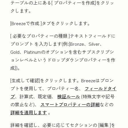
テーブルの上にある[
プロパティーを作成
]をクリッ
クします。
[Breezeで作成
]タブをクリックします。
[
必要なプロパティーの種類
]テキストフィールドに
プロンプト
を入力します
(例:[Bronze、Silver、
Gold、Platinumのオプションを含むサブスクリプシ
ョンレベルというドロップダウンプロパティーを作
成])。
[生成して確認
]をクリックします。Breezeはプロン
プトを使用して、プロパティー名、
フィールドタイ
プ
、計算式、既定値、
検証ルール
(特殊文字や記号
の禁止など)、
スマートプロパティーの詳細
などの
詳細を適用します
。
詳細を確認し、必要に応じてセクションの
[編集
]を