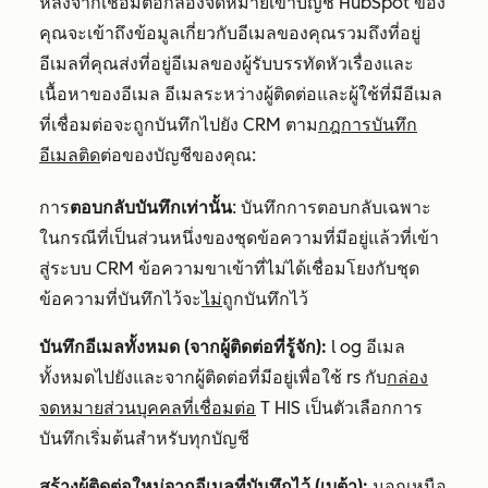
หลังจากเชื่อมต่อกล่องจดหมายเข้าบัญชี HubSpot ของ
คุณจะเข้าถึงข้อมูลเกี่ยวกับอีเมลของคุณรวมถึงที่อยู่
อีเมลที่คุณส่งที่อยู่อีเมลของผู้รับบรรทัดหัวเรื่องและ
เนื้อหาของอีเมล อีเมลระหว่างผู้ติดต่อและผู้ใช้ที่มีอีเมล
ที่เชื่อมต่อจะถูกบันทึกไปยัง CRM ตาม
กฎการบันทึก
อีเมลติด
ต่อของบัญชีของคุณ:
การ
ตอบกลับบันทึกเท่านั้น
:
บันทึกการตอบกลับเฉพาะ
ในกรณีที่เป็นส่วนหนึ่งของชุดข้อความที่มีอยู่แล้วที่เข้า
สู่ระบบ CRM
ข้อความขาเข้าที่ไม่ได้เชื่อมโยงกับชุด
ข้อความที่บันทึกไว้จะ
ไม่
ถูกบันทึกไว้
บันทึกอีเมลทั้งหมด (จากผู้ติดต่อที่รู้จัก):
l
og อีเมล
ทั้งหมดไปยังและจากผู้ติดต่อที่มีอยู่เพื่อใช้
rs กับ
กล่อง
จดหมายส่วนบุคคลที่เชื่อมต่อ
T
HIS เป็นตัวเลือกการ
บันทึกเริ่มต้นสำหรับทุกบัญชี
สร้างผู้ติดต่อใหม่จากอีเมลที่บันทึกไว้
(
เบต้า
):
นอกเหนือ