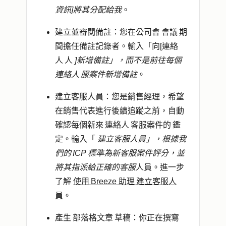
資訊]將其分配給我
。
建立並審閱備註
：您在公司會 會議 期
間擔任備註記錄者。輸入「向[連絡
人 人
]新增備註」，而不是前往每個
連絡人 服案件新增備註
。
建立客服人員
：您是銷售經理，希望
在銷售代表進行後續追蹤之前，自動
確認每個新來 連絡人 客服案件的 鑑
定。輸入「
建立客服人員」，根據我
們的 ICP 標準為新客服案件評分，並
將其指派給正確的客服
人員。進一步
了解
使用 Breeze 助理 建立客服人
員
。
產生 部落格文章 草稿
：你正在撰寫