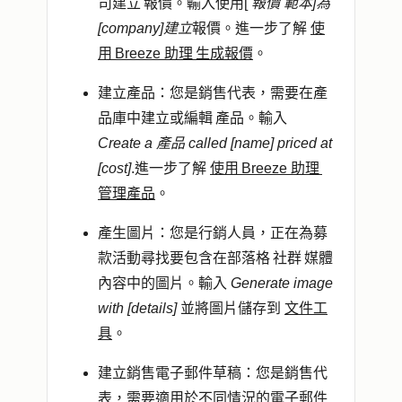
司建立 報價。輸入使用[
報價 範本]為
[company]建立
報價。進一步了解
使
用 Breeze 助理 生成報價
。
建立產品
：您是銷售代表，需要在產
品庫中建立或編輯 產品。輸入
Create a 產品 called [name] priced at
[cost]
.進一步了解
使用 Breeze 助理
管理產品
。
產生圖片
：您是行銷人員，正在為募
款活動尋找要包含在部落格 社群 媒體
內容中的圖片。輸入
Generate image
with [details]
並將圖片儲存到
文件工
具
。
建立銷售電子郵件草稿
：您是銷售代
表，需要適用於不同情況的電子郵件