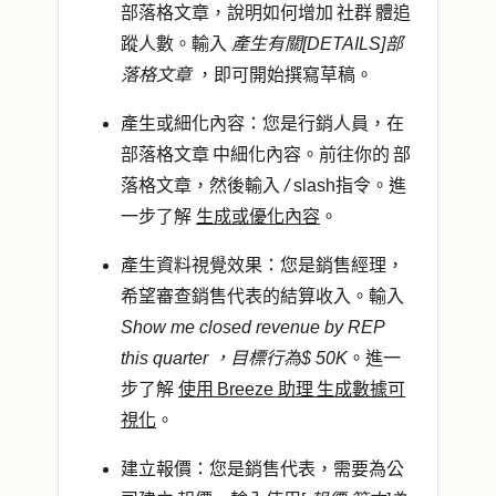
部落格文章，說明如何增加 社群 體追
蹤人數。輸入
產生有關[DETAILS]部
落格文章
，即可開始撰寫草稿。
產生或細化內容
：您是行銷人員，在
部落格文章 中細化內容。前往你的 部
落格文章，然後輸入
/
slash指令。進
一步了解
生成或優化內容
。
產生資料視覺效果
：您是銷售經理，
希望審查銷售代表的結算收入。輸入
Show me closed revenue by REP
this quarter ，目標行為$ 50K
。進一
步了解
使用 Breeze 助理 生成數據可
視化
。
建立報價
：您是銷售代表，需要為公