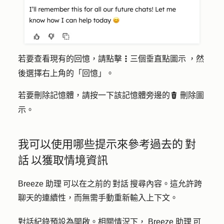
若要查看現有的回憶，請點擊
三個垂直點
圖示
，然
verticalMenut
後選擇右上角的「
回憶
」。
若要刪除記憶體，請按一下該記憶體旁邊的
刪除
圖
delete
示。
我可以使用哪些提示來參考過去的 對
話 以獲取情境資訊
Breeze 助理 可以在之前的 對話 搜尋內容。這允許跨
聊天的連續性，而無需手動重新輸入上下文。
對話紀錄預設為開啟。相關情況下， Breeze 助理 可