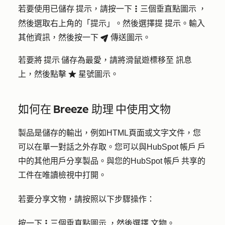
若要使用已儲存 提示，請按一下
三個垂直點
圖
示
，
verticalMenu
然後選取右上角的「提示」。然後選擇提
提示
。輸入
其他資訊，然後按一下
傳送
圖示。
breezeSendIcon
若要將 提示 儲存為最愛，請將滑鼠遊標移至
訊息
上，
然後點擊
星
號圖示。
favorite
如何在 Breeze 助理 中使用文物
製品是儲存的輸出，例如HTML頁面或文字文件，您
可以在單一對話之外存取。您可以與HubSpot 帳戶 戶
中的其他用戶分享製品。與您的HubSpot 帳戶 共享的
工件在唯讀檢視中打開。
若要分享文物，請按照以下步驟操作：
按一下
三個垂直點
圖示
，然後選擇
文物
。
verticalMenu