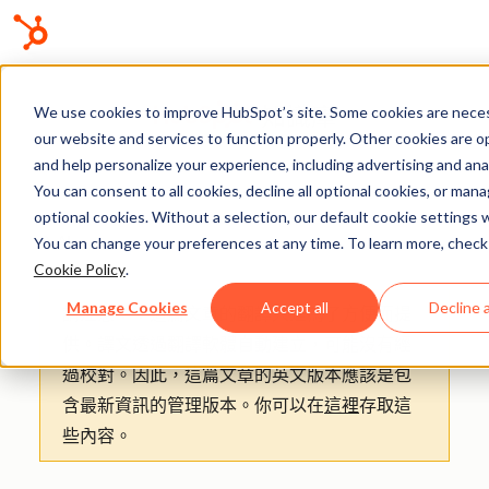
We use cookies to improve HubSpot’s site. Some cookies are neces
知識庫
our website and services to function properly. Other cookies are o
and help personalize your experience, including advertising and anal
You can consent to all cookies, decline all optional cookies, or man
optional cookies. Without a selection, our default cookie settings wi
AI
You can change your preferences at any time. To learn more, check
Cookie Policy
.
Manage Cookies
Accept all
Decline a
請注意：
：這篇文章的翻譯只是為了方便而提
供。譯文透過翻譯軟體自動建立，可能沒有經
過校對。因此，這篇文章的英文版本應該是包
含最新資訊的管理版本。你可以在
這裡
存取這
些內容。