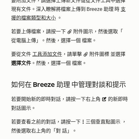
要附加文件，請選擇上傳新文件或從文件工具中選擇
現有文件。深入瞭解將檔案上傳到 Breeze 助理 時
支
援的檔案類型和大小
。
若要上傳檔案，請按一下
附件
圖示，然後選取「
attach
從電腦上傳
」。然後，選擇一個
檔案
。
要從文件
工具添加文件
，請單擊
附件
圖標
並選擇
attach
選擇文件
。然後，選擇一個
檔案
。
如何在 Breeze 助理 中管理對談和提示
若要開始新的即時對話，請按一下右上角
的新即時
description
對話
圖示。
若要查看之前的對話，請按一下
三個垂直點
圖示
，
verticalMenu
然後選取右上角的「對
話
」。