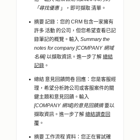
「尋找優惠
」，即可擷取 清單。
摘要 記錄
：您的 CRM 包含一家擁有
許多 活動 的公司，但您希望查看已記
錄筆記的概覽。輸入
Summary the
notes for company [COMPANY 網域
名稱]
以擷取資訊。進一步了解
總結
記錄
。
總結 意見回饋問卷 回應
：您是客服經
理，希望分析跨公司或客服案件的關
鍵主題和意見回饋。輸入
[COMPANY 網域]的意見回饋摘
要以
擷取資訊。進一步了解
總結調查回
覆
。
摘要 工作流程 資料
：您正在嘗試確