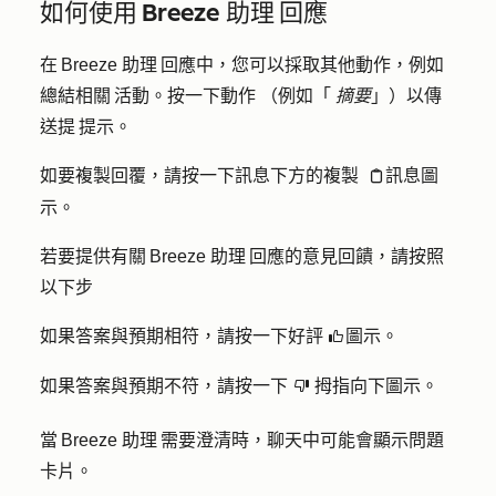
如何使用 Breeze 助理 回應
在 Breeze 助理 回應中，您可以採取其他動作，例如
總結相關 活動。按一下
動作
（例如「
摘要
」）以傳
送提 提示。
如要複製回覆，請按一下
訊息下方的複製
訊息圖
clipboardIcon
示。
若要提供有關 Breeze 助理 回應的意見回饋，請按照
以下步
如果答案與預期相符，請按
一下好評
圖示
。
thumbsUpIcon
如果答案與預期不符，請按一下
拇指向下
圖示。
thumbsDownIcon
當 Breeze 助理 需要澄清時，聊天中可能會顯示問題
卡片。