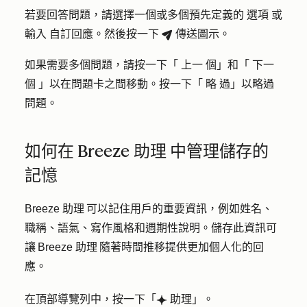
若要回答問題，請選擇一個或多個預先定義的
選項
或
輸入
自訂回應
。然後按一下
傳送
圖示。
breezeSendIcon
如果需要多個問題，請按一下「
上一
個」和「
下一
個
」以在問題卡之間移動。按一下「
略
過」以略過
問題。
如何在 Breeze 助理 中管理儲存的
記憶
Breeze 助理 可以記住用戶的重要資訊，例如姓名、
職稱、語氣、寫作風格和週期性說明。儲存此資訊可
讓 Breeze 助理 隨著時間推移提供更加個人化的回
應。
在頂部導覽列中，按一下「
助理
」。
breezeSingleStarIcon