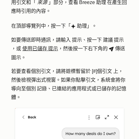
用引文和「
來源
」部分，查看 Breeze 助理 在產生回
應時引用的內容。
在頂部導覽列中，按一下「
助理
」。
breezeSingleStarIcon
如要傳送即時通訊，請輸入
提示
、按一下
建議 提示
，或
使用已儲存 提示
，然後按一下右下角的
傳送
breezeSendIcon
圖
示。
若要查看個別引文，請將遊標暫留於
[#]個引文
上，
然後檢視彈出式視窗。如果你點擊引文，系統會將你
導向至個別 記錄、已連結的應用程式或已儲存的記憶
體。