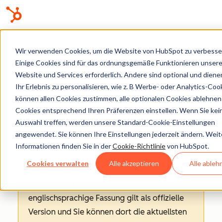
Wissensdatenbank
Wir verwenden Cookies, um die Website von HubSpot zu verbesse
Einige Cookies sind für das ordnungsgemäße Funktionieren unsere
Website und Services erforderlich. Andere sind optional und diene
Ihr Erlebnis zu personalisieren, wie z. B Werbe- oder Analytics-Cook
können allen Cookies zustimmen, alle optionalen Cookies ablehnen
KI
Cookies entsprechend Ihren Präferenzen einstellen. Wenn Sie kei
Auswahl treffen, werden unsere Standard-Cookie-Einstellungen
angewendet. Sie können Ihre Einstellungen jederzeit ändern. Weit
Hinweis
: Dieser Artikel wird aus Kulanz zur
Informationen finden Sie in der
Cookie-Richtlinie
von HubSpot.
Verfügung gestellt.
Er wurde automatisch
Cookies verwalten
Alle akzeptieren
Alle ableh
mit einer Software übersetzt und unter
Umständen nicht korrekturgelesen. Die
englischsprachige Fassung gilt als offizielle
Version und Sie können dort die aktuellsten