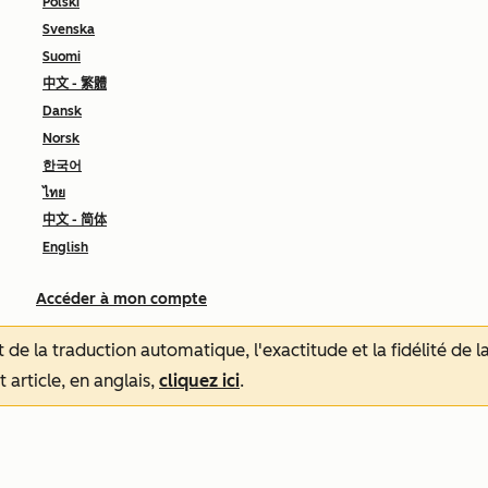
Polski
Svenska
Suomi
中文 - 繁體
Dansk
Norsk
한국어
ไทย
中文 - 简体
English
Accéder à mon compte
tat de la traduction automatique, l'exactitude et la fidélité de
 article, en anglais,
cliquez ici
.