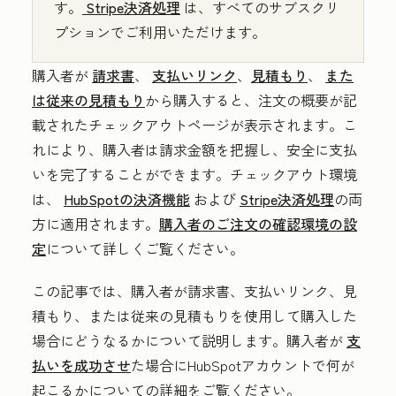
す。
Stripe決済処理
は、すべてのサブスクリ
プションでご利用いただけます。
購入者が
請求書
、
支払いリンク
、
見積もり
、
また
は従来の見積もり
から購入すると、注文の概要が記
載されたチェックアウトページが表示されます。こ
れにより、購入者は請求金額を把握し、安全に支払
いを完了することができます。チェックアウト環境
は、
HubSpotの決済機能
および
Stripe決済処理
の両
方に適用されます。
購入者のご注文の確認環境の設
定
について詳しくご覧ください。
この記事では、購入者が請求書、支払いリンク、見
積もり、または従来の見積もりを使用して購入した
場合にどうなるかについて説明します。購入者が
支
払いを成功させ
た場合にHubSpotアカウントで何が
起こるかについての詳細をご覧ください。