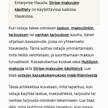
Enterprise-tilausta
.
Stripe-maksujen
käsittely
on käytettävissä kaikissa
tilauksissa.
Kun ostaja tekee ostoksen
laskun
,
maksulinkin
,
tarjouksen
tai
vanhan tarjouksen
kautta, hänet
ohjataan kassasivulle, jossa on yhteenveto
tilauksesta. Tämä auttaa ostajia ymmärtämään,
mitä heiltä veloitetaan, ja suorittamaan maksun
turvallisesti. Kassakokemus koskee sekä
HubSpot-
maksuja
että
Stripe-maksujen käsittelyä
. Lue
lisää
ostajan kassakokemuksen määrittämisestä
.
Tässä artikkelissa kuvataan, mitä tapahtuu, kun
ostaja käyttää laskua, maksulinkkiä, tarjousta tai
vanhaa tarjousta ostoksen tekemiseen. Lue lisää
siitä, mitä HubSpot-tililläsi tapahtuu, kun ostaja