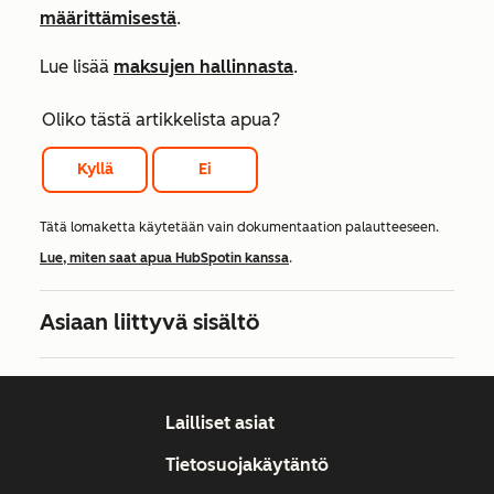
määrittämisestä
.
Lue lisää
maksujen hallinnasta
.
Oliko tästä artikkelista apua?
Kyllä
Ei
Tätä lomaketta käytetään vain dokumentaation palautteeseen.
Lue, miten saat apua HubSpotin kanssa
.
Asiaan liittyvä sisältö
Lailliset asiat
Tietosuojakäytäntö