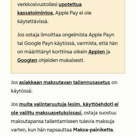
verkkosivustollesi
upotettua
kassatoimintoa
, Apple Pay ei ole
käytettävissä.
Jos ostaja ilmoittaa ongelmista Apple Payn
tai Google Payn käytössä, varmista, että hän
on määrittänyt korttinsa oikein
Applen
ja
Googlen
ohjeiden mukaisesti.
Jos
asiakkaan maksutavan tallennusasetus
on
käytössä:
Jos
muita valintaruutuja (esim. käyttöehdot) ei
ole valittu maksuasetuksissasi
, ostaja suostuu
maksutapansa tallentamiseen tulevia maksuja
varten, kun hän napsauttaa
Maksa-painiketta
.