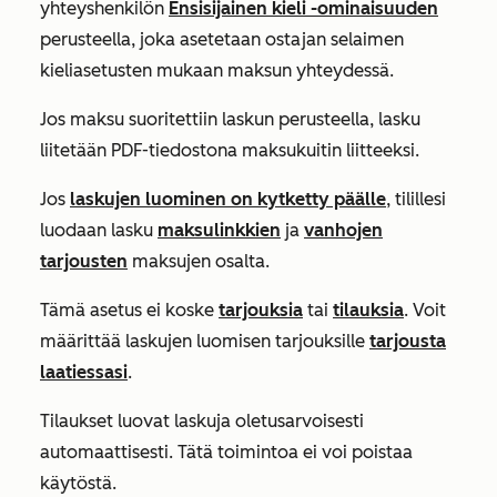
yhteyshenkilön
Ensisijainen kieli
-ominaisuuden
perusteella, joka asetetaan ostajan selaimen
kieliasetusten mukaan maksun yhteydessä.
Jos maksu suoritettiin laskun perusteella, lasku
liitetään PDF-tiedostona maksukuitin liitteeksi.
Jos
laskujen luominen on kytketty päälle
, tilillesi
luodaan lasku
maksulinkkien
ja
vanhojen
tarjousten
maksujen osalta.
Tämä asetus ei koske
tarjouksia
tai
tilauksia
. Voit
määrittää laskujen luomisen tarjouksille
tarjousta
laatiessasi
.
Tilaukset luovat laskuja oletusarvoisesti
automaattisesti. Tätä toimintoa ei voi poistaa
käytöstä.