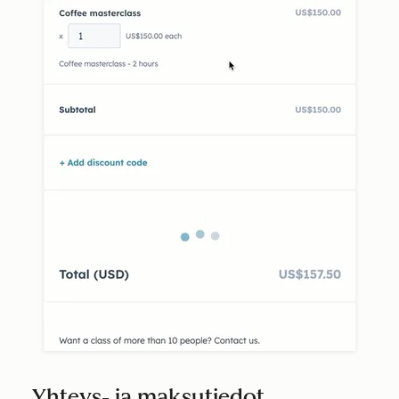
Yhteys- ja maksutiedot