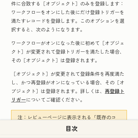
件に合致する［オブジェクト］のみを登録します：
ワークフローをオンにした後にだけ登録トリガーを
満たすレコードを登録します。このオプションを選
択すると、次のようになります。
ワークフローがオンになった後に初めて［オブジェ
クト］が変更されて登録トリガーを満たした場合、
その［オブジェクト］は登録されます。
［オブジェクト］が変更されて登録条件を再度満た
し、かつ再登録がオンになっている場合、その［オ
ブジェクト］は登録されます。詳しくは、
再登録ト
リガー
についてご確認ください。
注：
レビューページに表示される「既存のコ
ンタクト
」の数は、推定値です。正確な数の
目次
コンタクトを表示するには、［全てのコンタ