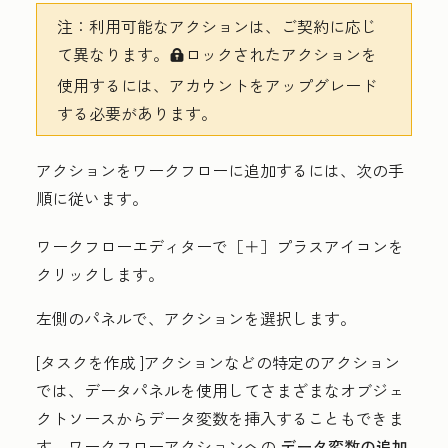
注：
利用可能なアクションは、ご契約に応じ
て異なります。
ロックされたアクションを
locked
使用するには、アカウントをアップグレード
する必要があります。
アクションをワークフローに追加するには、次の手
順に従います。
ワークフローエディターで
［＋］プラスアイコンを
クリックします。
左側のパネルで、
アクション
を選択します。
[タスクを作成
]アクションなどの特定のアクション
では、データパネルを使用してさまざまなオブジェ
クトソースからデータ変数を挿入することもできま
す。ワークフローアクションへの
データ変数の追加