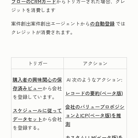
フローのCRMカード
からトリガーされた場合、クレ
ジットを消費します
案件創出案件創出エージェントから
の自動登録
では
クレジットが消費されます。
トリガー
アクション
購入者の興味関心の保
A
I 次のようなアクション:
存済みビュー
から会社
レコードの要約(ベータ版)
を登録しています。
会社のバリュープロポジシ
スケジュールに従って
ョンとICP(ベータ版)を推
データセット
から会社
測
を登録する。
カスタムLLM(ベータ版)を