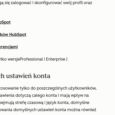
 się zalogować i skonfigurować swój profil oraz
bSpot
ików HubSpot
erencjami
ylko
wersje
Professional
i
Enterprise
)
h ustawień konta
stosowanie tylko do poszczególnych użytkowników,
stawienia dotyczą całego konta i mają wpływ na
bejmują strefę czasową i język konta, domyślne
urowania domyślnych ustawień konta można również