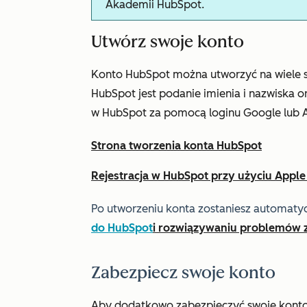
Akademii HubSpot.
Utwórz swoje konto
Konto HubSpot można utworzyć na wiele s
HubSpot jest podanie imienia i nazwiska o
w HubSpot za pomocą loginu Google lub A
Strona tworzenia konta HubSpot
Rejestracja w HubSpot przy użyciu Apple
Po utworzeniu konta zostaniesz automatyc
do HubSpot
i rozwiązywaniu problemów 
Zabezpiecz swoje konto
Aby dodatkowo zabezpieczyć swoje konto