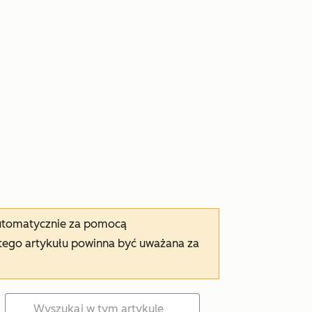
automatycznie za pomocą
tego artykułu powinna być uważana za