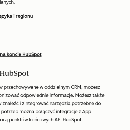
danych.
zyka i regionu
 na koncie HubSpot
m HubSpot
któw przechowywane w oddzielnym CRM, możesz
onizować odpowiednie informacje. Możesz także
 znaleźć i zintegrować narzędzia potrzebne do
d potrzeb można połączyć integracje z App
mocą punktów końcowych API HubSpot.