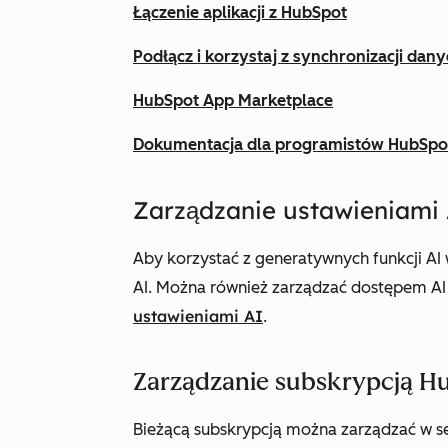
Łączenie aplikacji z HubSpot
Podłącz i korzystaj z synchronizacji dan
HubSpot App Marketplace
Dokumentacja dla programistów HubSpo
Zarządzanie ustawieniami
Aby korzystać z generatywnych funkcji AI
AI. Można również zarządzać dostępem AI 
ustawieniami AI
.
Zarządzanie subskrypcją H
Bieżącą subskrypcją można zarządzać w se