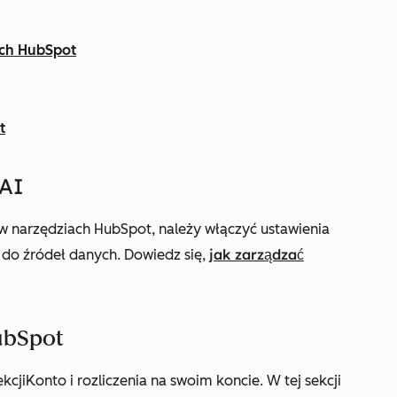
ych HubSpot
t
 AI
 w narzędziach HubSpot, należy włączyć ustawienia
jak zarządzać
do źródeł danych. Dowiedz się,
ubSpot
kcji
Konto i rozliczenia
na swoim koncie. W tej sekcji