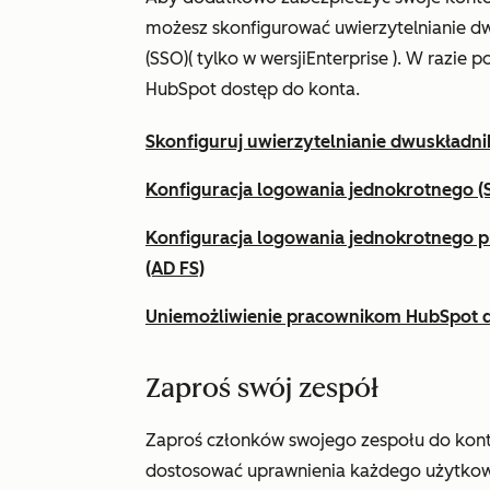
możesz skonfigurować uwierzytelnianie d
(SSO)
(
tylko w wersji
Enterprise
). W razie 
HubSpot dostęp do konta.
Skonfiguruj uwierzytelnianie dwuskładn
Konfiguracja logowania jednokrotnego 
Konfiguracja logowania jednokrotnego pr
(AD FS)
Uniemożliwienie pracownikom HubSpot 
Zaproś swój zespół
Zaproś członków swojego zespołu do kon
dostosować uprawnienia każdego użytkown