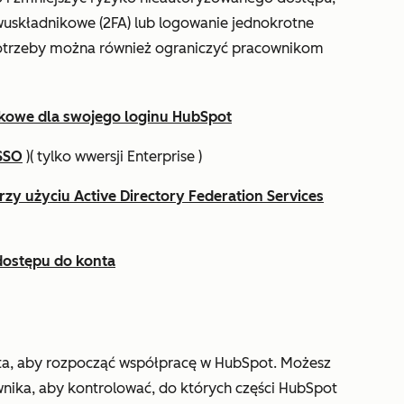
wuskładnikowe (2FA) lub logowanie jednokrotne
potrzeby można również ograniczyć pracownikom
ikowe dla swojego loginu HubSpot
(SSO
)
(
tylko w
wersji Enterprise
)
zy użyciu Active Directory Federation Services
dostępu do konta
ta, aby rozpocząć współpracę w HubSpot. Możesz
ika, aby kontrolować, do których części HubSpot