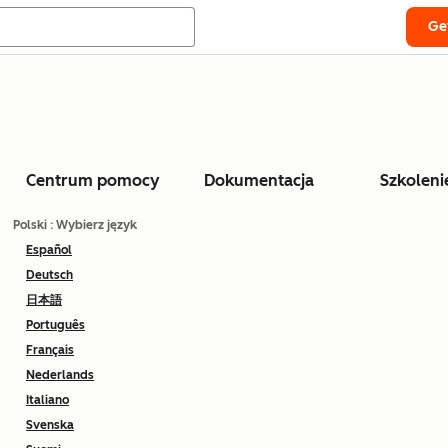
Ge
Centrum pomocy
Dokumentacja
Szkoleni
Polski
: Wybierz język
Español
Deutsch
日本語
Português
Français
Nederlands
Italiano
Svenska