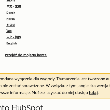
Suomi
中文 - 繁體
Dansk
Norsk
한국어
ไทย
中文 - 简体
English
Przejdź do mojego konta
t podane wyłącznie dla wygody. Tłumaczenie jest tworzone 
nie zostać sprawdzone. W związku z tym, angielska wersja 
owsze informacje. Możesz uzyskać do niej dostęp
tutaj
.
onto HubSpot