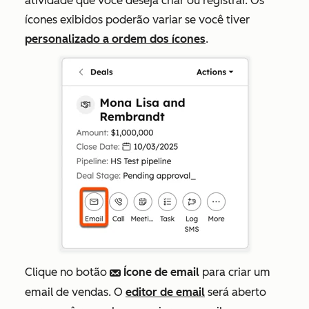
atividade que você deseja criar ou registrar. Os
ícones exibidos poderão variar se você tiver
personalizado a ordem dos ícones
.
Clique no botão
Ícone de email
para criar um
email
email de vendas. O
editor de email
será aberto