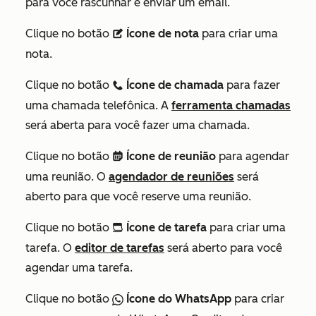
para você rascunhar e enviar um email.
Clique no botão
Ícone de nota
para criar uma
description
nota.
Clique no botão
Ícone de chamada
para fazer
calling
uma chamada telefônica. A
ferramenta chamadas
será aberta para você fazer uma chamada.
Clique no botão
Ícone de reunião
para agendar
meetings
uma reunião. O
agendador de reuniões
será
aberto para que você reserve uma reunião.
Clique no botão
Ícone de tarefa
para criar uma
tasksIcon
tarefa. O
editor de tarefas
será aberto para você
agendar uma tarefa.
Clique no botão
Ícone do WhatsApp
para criar
socialWhatsapp