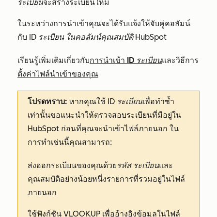
ระเบียน
จะสร้างระเบียนใหม่
ในระหว่างการนำเข้าคุณจะได้รับแจ้งให้จับคู่คอลัมน์
กับ
ID
ระเบียน
ในคอลัมน์คุณสมบัติ HubSpot
เรียนรู้เพิ่มเติมเกี่ยวกับ
การนำเข้า
ID ระเบียน
และ
วิธีการ
ตั้งค่าไฟล์นำเข้าของคุณ
โปรดทราบ:
หากคุณใช้
ID
ระเบียน
เพื่อทำซ้ำ
เท่านั้นขอแนะนำให้ตรวจสอบระเบียนที่มีอยู่ใน
HubSpot ก่อนที่คุณจะนำเข้าไฟล์ภายนอก ใน
การทำเช่นนี้คุณสามารถ:
ส่งออกระเบียนของคุณด้วย
รหัส
ระเบียน
และ
คุณสมบัติอย่างน้อยหนึ่งรายการที่รวมอยู่ในไฟล์
ภายนอก
ใช้
ฟังก์ชัน VLOOKUP เพื่ออ้างอิงข้อมูลในไฟล์