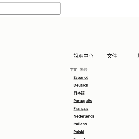
說明中心
文件
中文 - 繁體
:
Español
Deutsch
日本語
Português
Français
Nederlands
Italiano
Polski