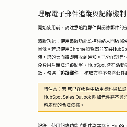
理解電子郵件追蹤與記錄機制
開始使用前，請注意追蹤郵件與記錄郵件的
追蹤功能：
使用追蹤功能監控聯絡人開啟郵件的
圖像
。若
您
使用Chrome瀏覽器並安裝HubSpot
時，您的桌面將
即時收到通知
。
已分配銷售
免費用戶
無法
追蹤點擊。HubSpot 會在
活動
數。勾選「
追蹤郵件
」
核取方塊
不會將
郵件副
請注意：若
您
已在帳戶中啟用資料隱私設
HubSpot Sales Outlook 附加元件將
不會
料處理的合法依據
。
記錄：使用
記錄功能將郵件副本存入 HubS