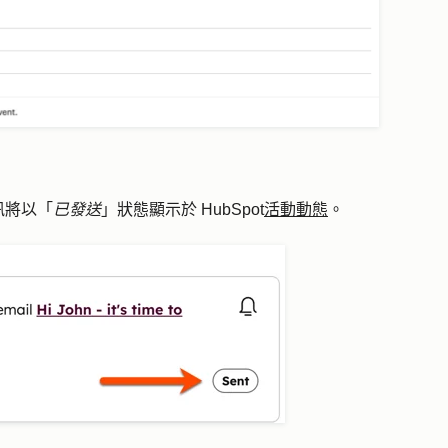
訊將以「
已發送
」狀態顯示於 HubSpot
活動動態
。