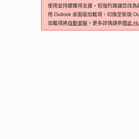
使用並持續獲得支援，但強烈建議您改為
用 Outlook 桌面版加載項，切換至新版 Outlook 
加載項將
自動安裝
。更多詳情請參
閱此 H