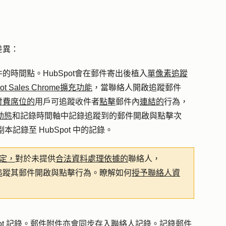
差異：
時間點。HubSpot
會在郵件寄出後植入
單像素追蹤
 Sales Chrome擴充功能
，當聯絡人開啟追蹤郵件
付費席位的
用戶可追蹤收件者
點擊
郵件內
連結的
行為，
動態
和記錄時間軸中記錄追蹤到的郵件開啟與點擊次
本記錄至 HubSpot 中的記錄。
定，
對於未提供
合法資料處理依據的
聯絡人，
追蹤其郵件開啟與點擊行為。瞭解如何
授予聯絡人資
pot 記錄。郵件附件亦會同步存入聯絡人記錄。記錄郵件