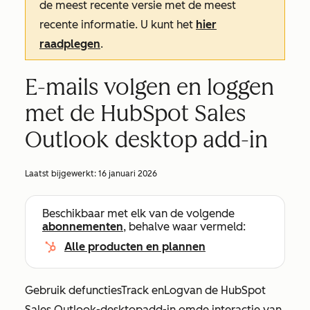
de meest recente versie met de meest
recente informatie. U kunt het
hier
raadplegen
.
E-mails volgen en loggen
met de HubSpot Sales
Outlook desktop add-in
Laatst bijgewerkt:
16 januari 2026
Beschikbaar met elk van de volgende
abonnementen
, behalve waar vermeld:
Alle producten en plannen
Gebruik de
functies
Track en
Log
van de HubSpot
Sales Outlook-desktopadd-in om
de interactie van