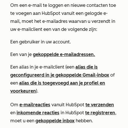
Om een e-mail te loggen en nieuwe contacten toe
te voegen aan HubSpot vanuit een gelogde e-
mail, moet het e-mailadres waarvan u verzendt in
uw e-mailclient een van de volgende zijn:
Een gebruiker in uw account.
Een van je
gekoppelde e-mailadressen.
Een alias in je e-mailclient (een
alias die is
geconfigureerd in je gekoppelde Gmail-inbox
of
een
alias die is toegevoegd aan je
profiel en
voorkeuren
).
Om
e-mailreacties
vanuit HubSpot
te verzenden
en
inkomende reacties
in HubSpot
te registreren
,
moet u een
gekoppelde inbox
hebben.