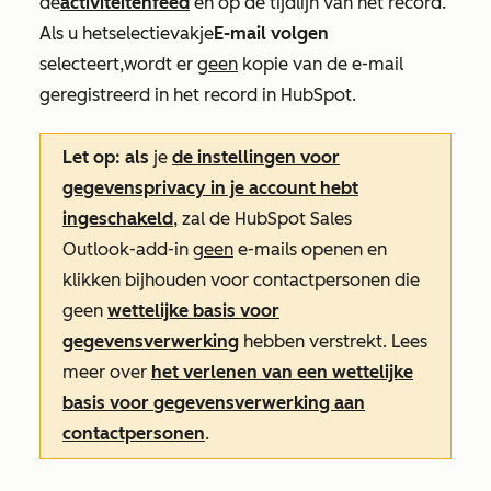
de
activiteitenfeed
en op de tijdlijn van het record.
Als u het
selectievakje
E-mail volgen
selecteert,
wordt er
geen
kopie van de e-mail
geregistreerd in het record in HubSpot.
Let op: als
je
de instellingen voor
gegevensprivacy in je account hebt
ingeschakeld
, zal de HubSpot Sales
Outlook-add-in
geen
e-mails openen en
klikken bijhouden voor contactpersonen die
geen
wettelijke basis voor
gegevensverwerking
hebben verstrekt. Lees
meer over
het verlenen van een wettelijke
basis voor gegevensverwerking aan
contactpersonen
.