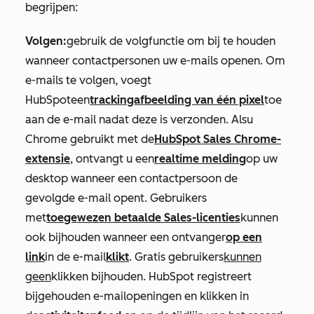
begrijpen:
Volgen:
gebruik de volgfunctie om bij te houden
wanneer contactpersonen uw e-mails openen. Om
e-mails te volgen, voegt
HubSpot
een
trackingafbeelding van één pixel
toe
aan de e-mail nadat deze is verzonden. Als
u
Chrome gebruikt met de
HubSpot Sales Chrome-
extensie
,
ontvangt u een
realtime melding
op uw
desktop wanneer een contactpersoon de
gevolgde e-mail opent
. Gebruikers
met
toegewezen betaalde Sales-licenties
kunnen
ook bijhouden wanneer een ontvanger
op een
link
in de e-mail
klikt
. Gratis gebruikers
kunnen
geen
klikken bijhouden. HubSpot registreert
bijgehouden e-mailopeningen en klikken in