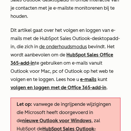
je contacten met je e-mails
te monitoren
en bij te
houden
.
Dit artikel gaat over het volgen en loggen van e-
mails met de HubSpot Sales Outlook-desktopadd-
in, die zich in
de onderhoudsmodus
bevindt. Het
wordt aanbevolen om de
HubSpot Sales Office
365-add-in
te gebruiken om e-mails vanuit
Outlook voor Mac, pc of Outlook op het web te
volgen en te loggen. Lees hoe u
e-mails
kunt
volgen en loggen met de Office 365-add-in
.
Let op:
vanwege de ingrijpende wijzigingen
die Microsoft heeft doorgevoerd in
de
nieuwe Outlook voor Windows
, zal
HubSpot de
HubSpot Sales Outlook-