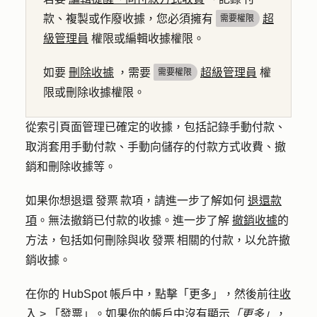
款、複製或作廢收據，您必須擁有
超
需要權限
級管理員
權限或編輯收據權限。
如要
刪除收據
，需要
超級管理員
權
需要權限
限或刪除收據權限。
從索引頁面管理已確定的收據，包括記錄手動付款、
取消套用手動付款、手動向儲存的付款方式收費、撤
銷和刪除收據等。
如果你想退還 發票 款項，請進一步了解如何
退還款
項
。無法撤銷已付款的收據。進一步了解
撤銷收據
的
方法，包括如何刪除與收 發票 相關的付款，以允許撤
銷收據。
在你的 HubSpot 帳戶中，點擊
「更多」
，然後前往
收
入
>
「發票」
。如果你的帳戶中沒有顯示
「更多」
，