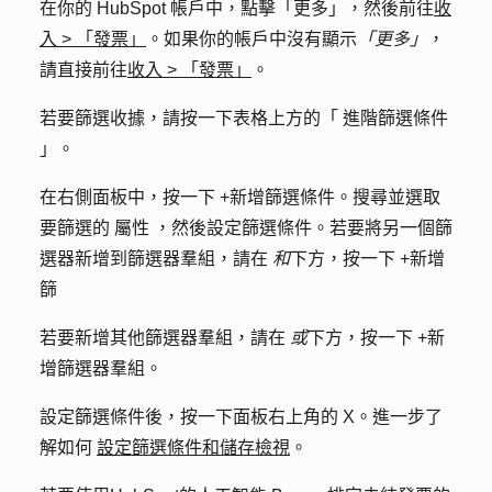
在你的 HubSpot 帳戶中，點擊
「更多」
，然後前往
收
入
>
「發票」
。如果你的帳戶中沒有顯示
「更多」
，
請直接前往
收入
>
「發票」
。
若要篩選收據，請按一下表格上方的「
進階篩選條件
」。
在右側面板中，按一下
+新增篩選條件
。搜尋並選取
要篩選的
屬性
，然後設定篩選條件。若要將另一個篩
選器新增到篩選器羣組，請在
和
下方，按一下
+新增
篩
若要新增其他篩選器羣組，請在
或
下方，按一下
+新
增篩選器羣組
。
設定篩選條件後，按一下面板右上角的
X
。進一步了
解如何
設定篩選條件和儲存檢視
。