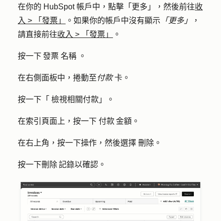
在你的 HubSpot 帳戶中，點擊
「更多」
，然後前往
收
入
>
「發票」
。如果你的帳戶中沒有顯示
「更多」
，
請直接前往
收入
>
「發票」
。
按一下 發票
名稱
。
在右側面板中，捲動至
付款
卡。
按一下「
檢視相關付款」
。
在索引頁面上，按一下
付款 金額
。
在右上角，按一下
操作
，然後選擇
刪除
。
按一下
刪除 記錄
以確認。