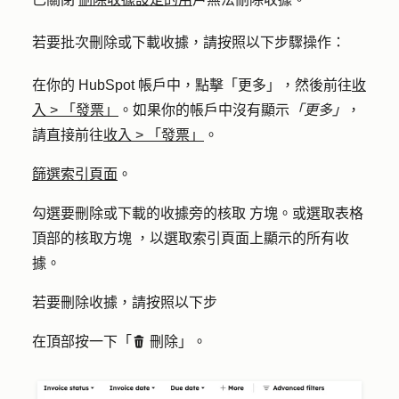
若要批次刪除或下載收據，請按照以下步驟操作：
在你的 HubSpot 帳戶中，點擊
「更多」
，然後前往
收
入
>
「發票」
。如果你的帳戶中沒有顯示
「更多」
，
請直接前往
收入
>
「發票」
。
篩選索引頁面
。
勾選要刪除或下載的收據旁的核取
方塊。或選取表格
頂部的
核取方塊
，以選取索引頁面上顯示的所有收
據。
若要刪除收據，請按照以下步
在頂部按一下「
刪除
」。
delete