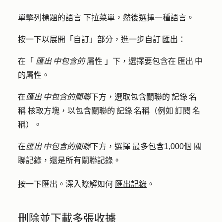
單擊
列標題的語言
下拉菜單，然後選擇一種
語言
。
按一下以展開「
自訂
」部分，進一步自訂 匯出：
在「
匯出 中包含的
屬性
」下，選擇要包含在 匯出 中
的屬性。
在
匯出 中包含的關聯
下方，選取
包含關聯的 記錄 名
稱
核取方塊，以包含關聯的 記錄 名稱（例如 訂閱 名
稱）。
在
匯出 中包含的關聯
下方，選擇
最多包含1,000個
關
聯記錄
，還是
所有關聯記錄
。
按一下
匯出
。深入瞭解如何
匯出記錄
。
刪除並下載多張收據