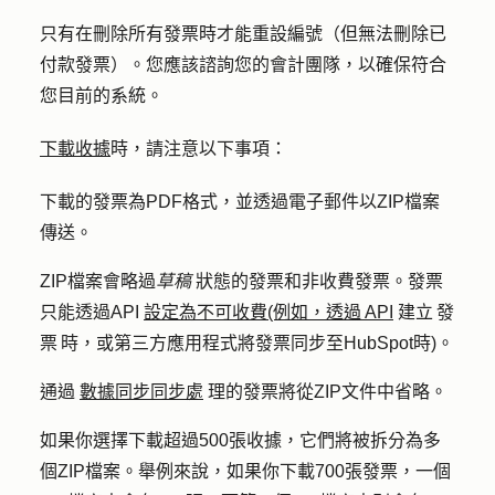
只有在刪除所有發票時才能重設編號（但無法刪除已
付款發票）。您應該諮詢您的會計團隊，以確保符合
您目前的系統。
下載收據
時，請注意以下事項：
下載的發票為PDF格式，並透過電子郵件以ZIP檔案
傳送。
ZIP檔案會略過
草稿
狀態的發票和非收費發票。發票
只能透過API
設定為不可收費(例如，透過 API
建立 發
票 時，或第三方應用程式將發票同步至HubSpot時)。
通過
數據同步同步處
理的發票將從ZIP文件中省略。
如果你選擇下載超過500張收據，它們將被拆分為多
個ZIP檔案。舉例來說，如果你下載700張發票，一個