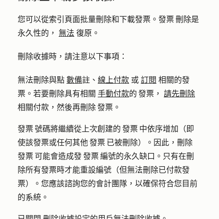
您可以從索引頁面批量刪除和下載發票。發票 刪除是
永久性的，
無法
復原。
刪除收據時，請注意以下事項：
無法刪除與點
數備
註、
線上付款
或
訂閱
相關的發
票。若要刪除具有相關
手動付款
的 發票，
請先刪除
相關付款，然後再刪除 發票。
發票 號碼將繼續從上次創建的 發票 中依序增加（即
使該發票或任何其他 發票 已被刪除）。因此，刪除
發票 可能會造成發 發票 編號的永久缺口。只有在刪
除所有發票時才能重設編號（但無法刪除已付款發
票）。您應該諮詢您的會計團隊，以確保符合您目前
的系統。
已關閉
刪除收據設定的用
戶無法刪除收據。