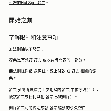
付您的HubSpot 發票
。
開始之前
了解限制和注意事項
無法刪除以下發票：
發票是有效訂
訂閱
或收費時間表的一部分。
無法刪除與點
數備
註、
線上付款
或
訂閱
相關的發
票。
發票 號碼將繼續從上次創建的 發票 中依序增加（即
使該發票或任何其他 發票 已被刪除）。
刪除發票可能會造成發 發票 編號的永久空白。