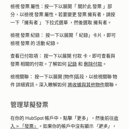
檢視 發票 屬性：
按一下以展開「
關於此 發票
」部
分，以檢視 發票 屬性。若要變更 發票 擁有者，請按
一下「擁有
者
」
下拉式選單
，然後選取
擁有者
。
檢視 發票 紀錄：
按一下以展開「
紀錄
」卡片，即可
檢視 發票 的 活動 紀錄。
查看已付款項：
按一下以展開
付款
卡，即可查看與
發票 相關的付款。了解如何
記錄
和
刪除付款
。
檢視關聯：
按一下以展開
[物件]
區段，以檢視關聯 物
件 詳細資訊。深入瞭解如何
將收據與其他物件
關聯。
管理草擬發票
在你的 HubSpot 帳戶中，點擊
「更多」
，然後前往
收
入
>
「發票」
。如果你的帳戶中沒有顯示
「更多」
，