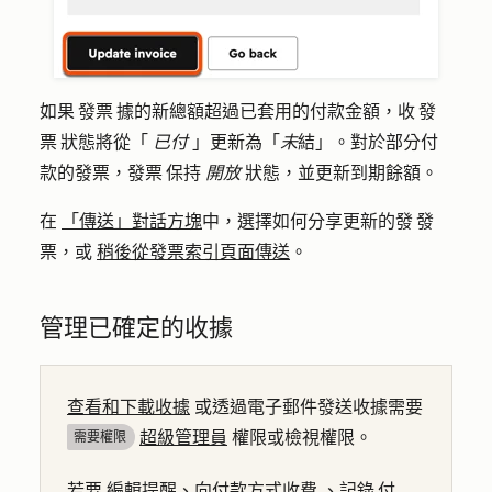
如果 發票 據的新總額超過已套用的付款金額，收 發
票 狀態將從「
已付
」更新為「
未
結」。對於部分付
款的發票，發票 保持
開放
狀態，並更新到期餘額。
在
「傳送」對話方塊
中，選擇如何分享更新的發 發
票，或
稍後從發票索引頁面傳送
。
管理已確定的收據
查看和下載收據
或透過電子郵件發送收據需要
超級管理員
權限或檢視權限。
需要權限
若要
編輯提醒、向付款方式收費
、記錄 付