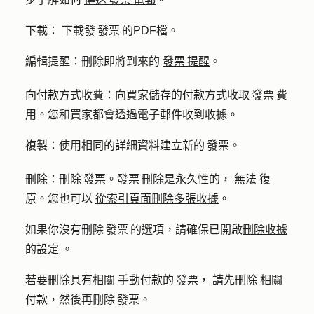
下載：
下載發 發票 的PDF檔。
編輯提醒：
刪除即將到來的
發票 提醒
。
向付款方式收費：
向買家
儲存的付款方式
收取 發票 費
用。您和買家都會透過電子郵件收到收據。
複製：
使用相同的詳細資料建立新的 發票。
刪除：
刪除 發票。發票 刪除是永久性的，
無法
復
原。您也可以
從索引頁面刪除多張收據
。
如果你沒有刪除 發票 的選項，請確保已開啟
刪除收據
的設定
。
若要刪除具有相關
手動付款
的 發票，
請先刪除
相關
付款，然後再刪除 發票。