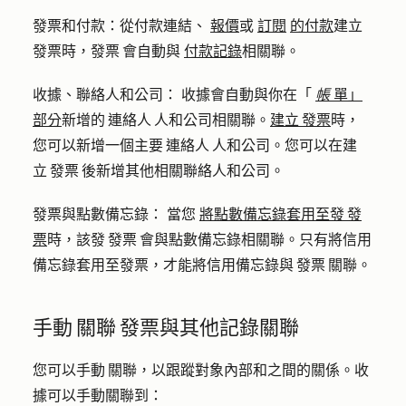
發票和付款：
從付款連結、
報價
或
訂閱
的付款
建立
發票時，發票 會自動與
付款記錄
相關聯。
收據、聯絡人和公司：
收據會自動與你在「
帳
單」
部分
新增的 連絡人 人和公司相關聯。
建立 發票
時，
您可以新增一個主要 連絡人 人和公司。您可以在建
立 發票 後新增其他相關聯絡人和公司。
發票與點數備忘錄：
當您
將點數備忘錄套用至發 發
票
時，該發 發票 會與點數備忘錄相關聯。只有將信用
備忘錄套用至發票，才能將信用備忘錄與 發票 關聯。
手動 關聯 發票與其他記錄關聯
您可以手動 關聯，以跟蹤對象內部和之間的關係。收
據可以手動關聯到：