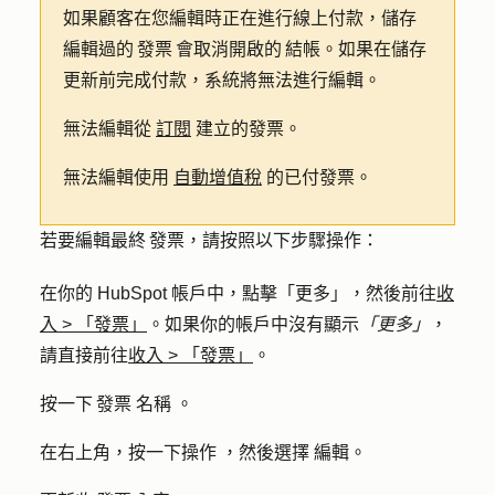
如果顧客在您編輯時正在進行線上付款，儲存
編輯過的 發票 會取消開啟的 結帳。如果在儲存
更新前完成付款，系統將無法進行編輯。
無法編輯從
訂閱
建立的發票。
無法編輯使用
自動增值稅
的已付發票。
若要編輯最終 發票，請按照以下步驟操作：
在你的 HubSpot 帳戶中，點擊
「更多」
，然後前往
收
入
>
「發票」
。如果你的帳戶中沒有顯示
「更多」
，
請直接前往
收入
>
「發票」
。
按一下 發票
名稱
。
在右上角，按一下
操作
，然後選擇
編輯
。