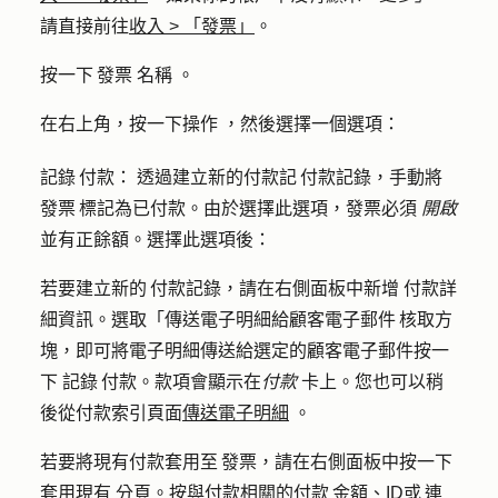
請直接前往
收入
>
「發票」
。
按一下 發票
名稱
。
在右上角，按一下
操作
，然後選擇一個選項：
記錄 付款：
透過建立新的付款記 付款記錄，手動將
發票 標記為已付款。由於選擇此選項，發票必須
開啟
並有正餘額。選擇此選項後：
若要建立新的 付款記錄，請在右側面板中新增
付款詳
細資訊
。選取「傳送電子明細給顧客電子郵件 核取方
塊，即可將電子明細傳送給選定的顧客電子郵件按一
下
記錄 付款
。款項會顯示在
付款
卡上。您也可以稍
後從付款索引頁面
傳送電子明細
。
若要將現有付款套用至 發票，請在右側面板中按一下
套用現有
分頁。按與付款相關的付款 金額、ID或 連