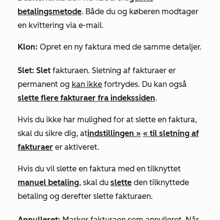
betalingsmetode
. Både du og køberen modtager
en kvittering via e-mail.
Klon:
Opret en ny faktura med de samme detaljer.
Slet: Slet
fakturaen. Sletning af fakturaer er
permanent og
kan ikke
fortrydes. Du kan også
slette flere fakturaer fra indekssiden
.
Hvis du ikke har mulighed for at slette en faktura,
skal du sikre dig, at
indstillingen »
« til sletning af
fakturaer
er aktiveret.
Hvis du vil slette en faktura med en tilknyttet
manuel betaling
, skal du
slette
den tilknyttede
betaling og derefter slette fakturaen.
Annulleret:
Marker fakturaen som annulleret. Når