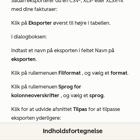
Sådan eksporterer du en CSV-, XLS- eller XLSX-fil
med dine fakturaer:
Klik på
Eksporter
øverst til højre i tabellen.
I dialogboksen:
Indtast et
navn
på
eksporten
i feltet
Navn
på
eksporten
.
Klik på rullemenuen
Filformat
, og vælg et
format
.
Klik på rullemenuen
Sprog for
kolonneoverskrifter
, og vælg et
sprog
.
Klik for at udvide afsnittet
Tilpas
for at tilpasse
eksporten yderligere:
Indholdsfortegnelse
Under
Egenskaber inkluderet i eksporten
skal du