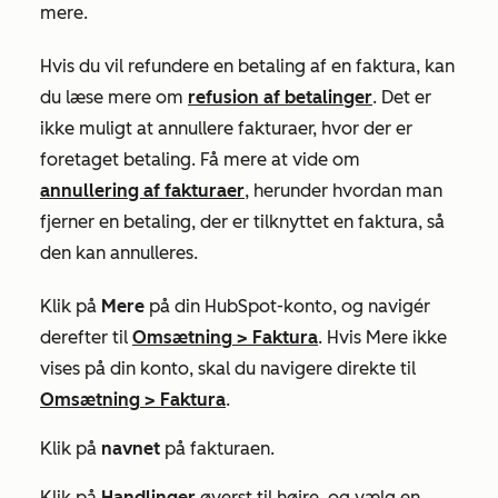
mere.
Hvis du vil refundere en betaling af en faktura, kan
du læse mere om
refusion af betalinger
. Det er
ikke muligt at annullere fakturaer, hvor der er
foretaget betaling. Få mere at vide om
annullering af fakturaer
, herunder hvordan man
fjerner en betaling, der er tilknyttet en faktura, så
den kan annulleres.
Klik på
Mere
på din HubSpot-konto, og navigér
derefter til
Omsætning
>
Faktura
. Hvis
Mere
ikke
vises på din konto, skal du navigere direkte til
Omsætning
>
Faktura
.
Klik på
navnet
på fakturaen.
Klik på
Handlinger
øverst til højre, og vælg en