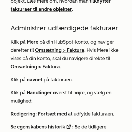
objekt. Læs mere om, hvordan man
tilknytter
fakturaer til andre objekter
.
Administrer udfærdigede fakturaer
Klik på
Mere
på din HubSpot-konto, og navigér
derefter til
Omsætning
>
Faktura
. Hvis
Mere
ikke
vises på din konto, skal du navigere direkte til
Omsætning
>
Faktura
.
Klik på
navnet
på fakturaen.
Klik på
Handlinger
øverst til højre, og vælg en
mulighed:
Redigering: Fortsæt med
at udfylde fakturaen.
Se egenskabens historik
: Se
de tidligere
externalLink