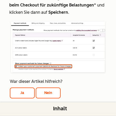
beim Checkout für zukünftige Belastungen“
und
klicken Sie dann auf
Speichern
.
War dieser Artikel hilfreich?
Ja
Nein
Dieses Formular wird nur verwendet, um Feedback zur
Inhalt
Dokumentation zu sammeln. Erfahren Sie,
wie Sie Hilfe bei Fragen